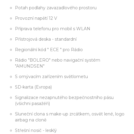
Potah podlahy zavazadlového prostoru
Provozní napětí 12 V
Příprava telefonu pro mobil s WLAN
Přístrojová deska - standardní
Regionální kód " ECE " pro Rádio
Rádio "BOLERO" nebo navigační systém
"AMUNDSEN"
S omývacím zařízením světlometu
SD-karta (Evropa)
Signalizace nezapnutého bezpečnostního pásu
(všichni pasažéři)
Sluneční clona s make-up zrcátkem, osvět lené, logo
airbag na cloně
Střešní nosič - lesklý