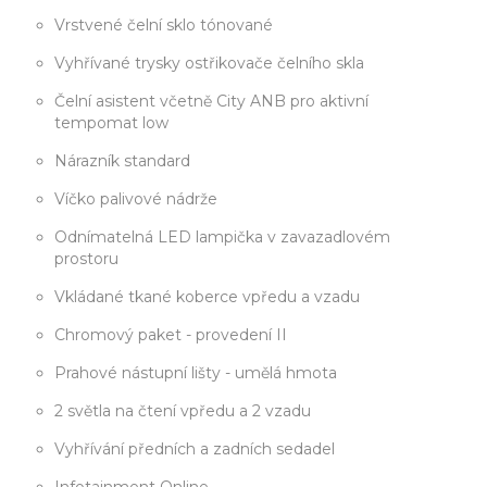
Vrstvené čelní sklo tónované
Vyhřívané trysky ostřikovače čelního skla
Čelní asistent včetně City ANB pro aktivní
tempomat low
Nárazník standard
Víčko palivové nádrže
Odnímatelná LED lampička v zavazadlovém
prostoru
Vkládané tkané koberce vpředu a vzadu
Chromový paket - provedení II
Prahové nástupní lišty - umělá hmota
2 světla na čtení vpředu a 2 vzadu
Vyhřívání předních a zadních sedadel