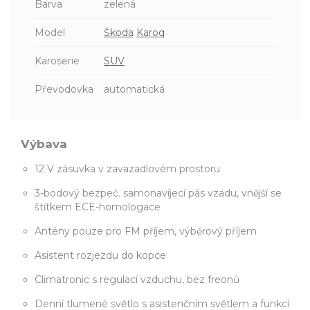
Barva
zelená
Model
Škoda
Karoq
Karoserie
SUV
Převodovka
automatická
Výbava
12 V zásuvka v zavazadlovém prostoru
3-bodový bezpeč. samonavíjecí pás vzadu, vnější se
štítkem ECE-homologace
Antény pouze pro FM příjem, výběrový příjem
Asistent rozjezdu do kopce
Climatronic s regulací vzduchu, bez freonů
Denní tlumené světlo s asistenčním světlem a funkcí