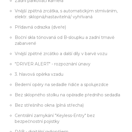
Zadní parkovací kamera
Vnější zpětná zrcátka, s automatickým stmíváním,
elektr. sklopná/nastavitelná/ vyhřívaná
Přídavná odrazka (dveře)
Boční skla tónovaná od B-sloupku a zadní tmavě
zabarvené
Vnější zpětné zrcátko a další díly v barvě vozu
"DRIVER ALERT" - rozpoznání únavy
3. hlavová opěrka vzadu
Bederní opěry na sedadle řidiče a spolujezdce
Bez sklopného stolku na opěradle předního sedadla
Bez střešního okna (plná střecha)
Centrální zamykání "Keyless-Entry" bez
bezpečnostní pojistky
DAB - digitální radiopříjem