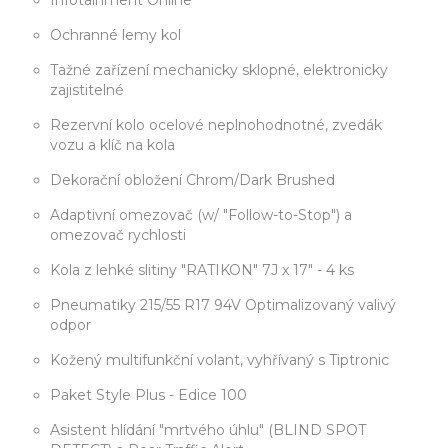
Infotainment Online
Ochranné lemy kol
Tažné zařízení mechanicky sklopné, elektronicky
zajistitelné
Rezervní kolo ocelové neplnohodnotné, zvedák
vozu a klíč na kola
Dekorační obložení Chrom/Dark Brushed
Adaptivní omezovač (w/ "Follow-to-Stop") a
omezovač rychlosti
Kola z lehké slitiny "RATIKON" 7J x 17" - 4 ks
Pneumatiky 215/55 R17 94V Optimalizovaný valivý
odpor
Kožený multifunkční volant, vyhřívaný s Tiptronic
Paket Style Plus - Edice 100
Asistent hlídání "mrtvého úhlu" (BLIND SPOT