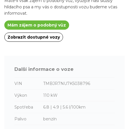
Máte-li však zájem o podobný vůz, využijte naší služby
hlídacího psa a my vás o dostupnosti vozu budeme včas
informovat.
Mám zájem o podobný vůz
Zobrazit dostupné vozy
Další informace o voze
VIN
TMBJR7NU7K5038796
Výkon
110 kW
Spotřeba
6.8 | 4.9 | 5.6 l/100km
Palivo
benzín