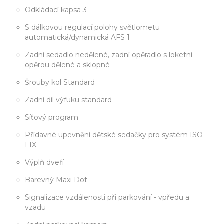
Odkládací kapsa 3
S dálkovou regulací polohy světlometu
automatická/dynamická AFS 1
Zadní sedadlo nedělené, zadní opěradlo s loketní
opěrou dělené a sklopné
Šrouby kol Standard
Zadní díl výfuku standard
Síťový program
Přídavné upevnění dětské sedačky pro systém ISO
FIX
Výplň dveří
Barevný Maxi Dot
Signalizace vzdálenosti při parkování - vpředu a
vzadu