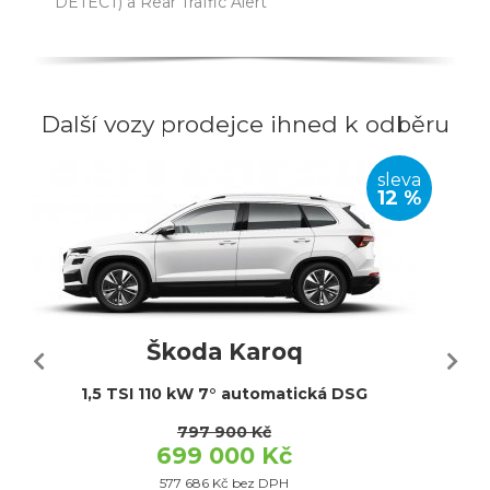
DETECT) a Rear Traffic Alert
Další vozy prodejce ihned k odběru
sleva
12 %
Škoda Karoq
1,5 TSI 110 kW 7° automatická DSG
797 900 Kč
699 000 Kč
577 686 Kč bez DPH