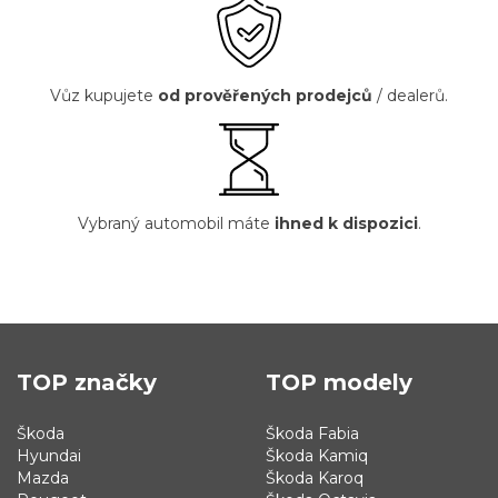
Vůz kupujete
od prověřených prodejců
/ dealerů.
Vybraný automobil máte
ihned k dispozici
.
TOP značky
TOP modely
Škoda
Škoda Fabia
Hyundai
Škoda Kamiq
Mazda
Škoda Karoq