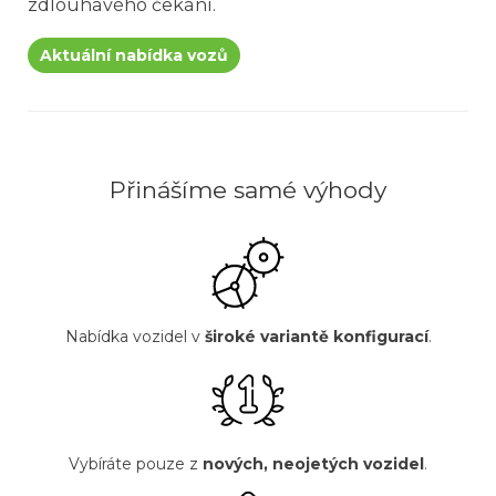
zdlouhavého čekání.
Aktuální nabídka vozů
Přinášíme samé výhody
Nabídka vozidel v
široké variantě konfigurací
.
Vybíráte pouze z
nových, neojetých vozidel
.