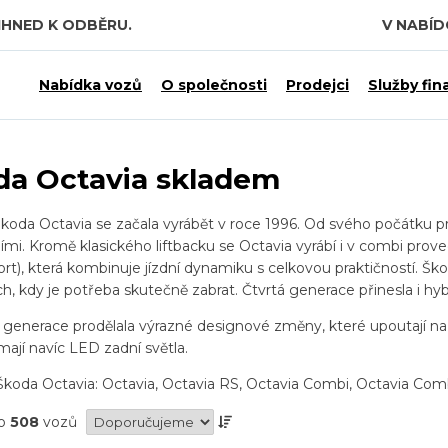
IHNED K ODBĚRU.
V NABÍ
 7,5 MILIARDY KČ.
Nabídka vozů
O společnosti
Prodejci
Služby fin
da Octavia skladem
Škoda Octavia se začala vyrábět v roce 1996. Od svého počátku p
ími. Kromě klasického liftbacku se Octavia vyrábí i v combi proved
port), která kombinuje jízdní dynamiku s celkovou praktičností.
ích, kdy je potřeba skutečně zabrat. Čtvrtá generace přinesla i hyb
 generace prodělala výrazné designové změny, které upoutají n
mají navíc LED zadní světla.
koda Octavia: Octavia, Octavia RS, Octavia Combi, Octavia Com
no
508
vozů