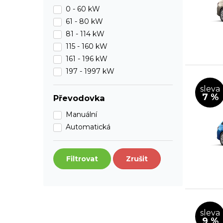
0 - 60 kW
61 - 80 kW
81 - 114 kW
115 - 160 kW
161 - 196 kW
197 - 1997 kW
sleva
7 %
Převodovka
Manuální
Automatická
Filtrovat
Zrušit
sleva
9 %