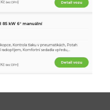
 Kč
)
Detail vozu
bez DPH
SI 85 kW 6° manuální
 kopce, Kontrola tlaku v pneumatikách, Potah
ní radiopříjem, Komfortní sedadla vpředu,...
Detail vozu
 Kč
)
bez DPH