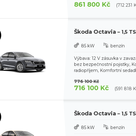
861 800 Kč
(712 231 
Škoda Octavia
– 1,5 T
85 kW
benzín
Výbava: 12 V zásuvka v zavaz
bez bezpečnostní pojistky, Ko
radiopříjem, Komfortní sedadl
776 100 Kč
716 100 Kč
(591 818 
Škoda Octavia
– 1,5 T
85 kW
benzín