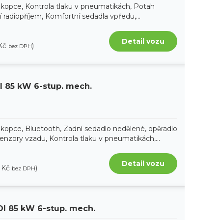
 kopce, Kontrola tlaku v pneumatikách, Potah
ní radiopříjem, Komfortní sedadla vpředu,...
Detail vozu
 Kč
)
bez DPH
SI 85 kW 6-stup. mech.
 kopce, Bluetooth, Zadní sedadlo nedělené, opěradlo
enzory vzadu, Kontrola tlaku v pneumatikách,...
Detail vozu
2 Kč
)
bez DPH
DI 85 kW 6-stup. mech.