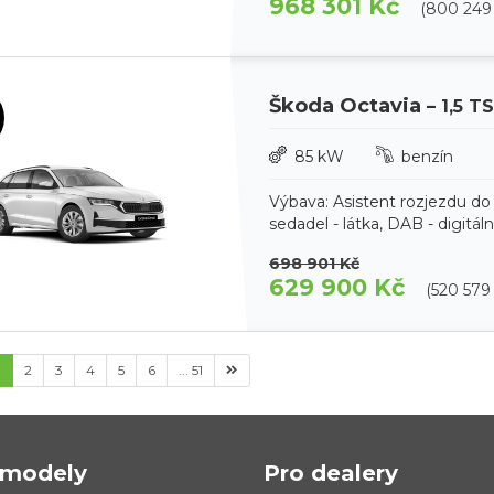
968 301 Kč
(800 249
Škoda Octavia
– 1,5 T
85 kW
benzín
Výbava: Asistent rozjezdu do
sedadel - látka, DAB - digitál
698 901 Kč
629 900 Kč
(520 579
1
2
3
4
5
6
... 51
modely
Pro dealery