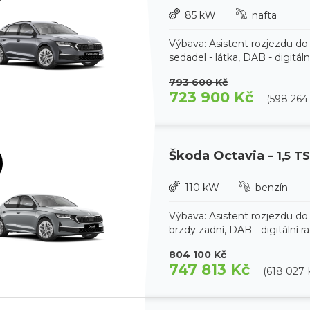
85 kW
nafta
Výbava: Asistent rozjezdu do
sedadel - látka, DAB - digitál
793 600 Kč
723 900 Kč
(598 264
Škoda Octavia
– 1,5 T
110 kW
benzín
Výbava: Asistent rozjezdu do
brzdy zadní, DAB - digitální r
804 100 Kč
747 813 Kč
(618 027