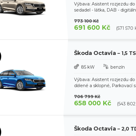
Výbava: Asistent rozjezdu do
sedadel - látka, DAB - digitál
773 100 Kč
691 600 Kč
(571 570
Škoda Octavia
– 1,5 T
85 kW
benzín
Výbava: Asistent rozjezdu do
dělené a sklopné, Parkovací s
706 799 Kč
658 000 Kč
(543 80
Škoda Octavia
– 2,0 T