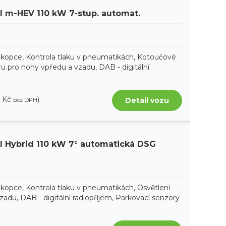
SI m-HEV 110 kW 7-stup. automat.
 kopce, Kontrola tlaku v pneumatikách, Kotoučové
ru pro nohy vpředu a vzadu, DAB - digitální
8 Kč
)
Detail vozu
bez DPH
SI Hybrid 110 kW 7° automatická DSG
 kopce, Kontrola tlaku v pneumatikách, Osvětlení
adu, DAB - digitální radiopříjem, Parkovací senzory