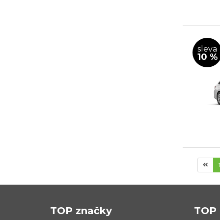
sleva
10 %
TOP značky
TOP 