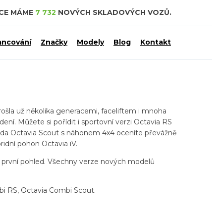
DCE MÁME
7 732
NOVÝCH SKLADOVÝCH VOZŮ.
ancování
Značky
Modely
Blog
Kontakt
rošla už několika generacemi, faceliftem i mnoha
ení. Můžete si pořídit i sportovní verzi Octavia RS
 Škoda Octavia Scout s náhonem 4x4 oceníte převážně
ridní pohon Octavia iV.
a první pohled. Všechny verze nových modelů
bi RS, Octavia Combi Scout.