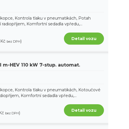
 kopce, Kontrola tlaku v pneumatikách, Potah
ní radiopříjem, Komfortní sedadla vpředu,...
Detail vozu
 Kč
)
bez DPH
SI m-HEV 110 kW 7-stup. automat.
 kopce, Kontrola tlaku v pneumatikách, Kotoučové
adiopříjem, Komfortní sedadla vpředu,...
Detail vozu
 Kč
)
bez DPH