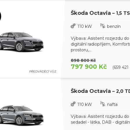
Škoda Octavia
– 1,5 T
110 kW
benzín
Výbava: Asistent rozjezdu do
digitální radiopříjem, Komfor
prostoru,...
898 800 Kč
797 900 Kč
(659 421
PŘEDVÁDĚCÍ VŮZ
Škoda Octavia
– 2,0 T
110 kW
nafta
Výbava: Asistent rozjezdu do
sedadel - látka, DAB - digitál