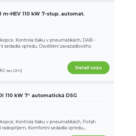
SI m-HEV 110 kW 7-stup. automat.
 kopce, Kontrola tlaku v pneumatikách, DAB -
tní sedadla vpředu, Osvětlení zavazadlového
Detail vozu
 Kč
)
bez DPH
DI 110 kW 7° automatická DSG
 kopce, Kontrola tlaku v pneumatikách, Potah
ní radiopříjem, Komfortní sedadla vpředu,...