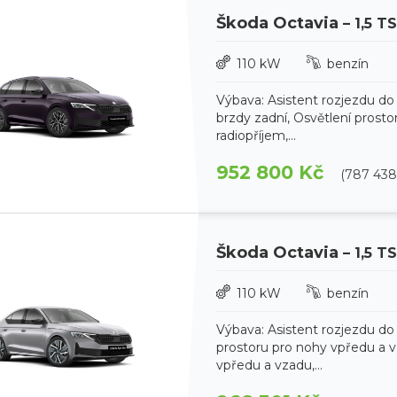
Škoda Octavia
– 1,5 T
110 kW
benzín
Výbava: Asistent rozjezdu do
brzdy zadní, Osvětlení prosto
radiopříjem,...
952 800 Kč
(787 43
Škoda Octavia
– 1,5 T
110 kW
benzín
Výbava: Asistent rozjezdu do
prostoru pro nohy vpředu a vz
vpředu a vzadu,...