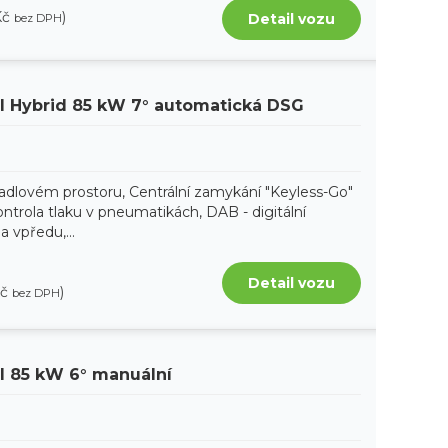
Kč
)
Detail vozu
bez DPH
SI Hybrid 85 kW 7° automatická DSG
adlovém prostoru, Centrální zamykání "Keyless-Go"
ntrola tlaku v pneumatikách, DAB - digitální
a vpředu,...
Detail vozu
Kč
)
bez DPH
SI 85 kW 6° manuální