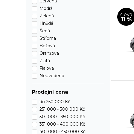
Červená
Modrá
sleva
Zelená
11 %
Hnědá
Šedá
Stříbrná
Béžová
Oranžová
Zlatá
Fialová
Neuvedeno
Prodejní cena
do
250 000 Kč
251 000 -
300 000 Kč
301 000 -
350 000 Kč
351 000 -
400 000 Kč
401 000 -
450 000 Kč