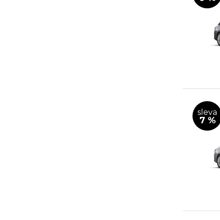
sleva
7 %