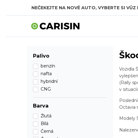
NEČEKEJTE NA NOVÉ AUTO, VYBERTE SI VŮZ 
SKLADOVÁ AUTA V CELKOVÉ HODNOTĚ TÉMĚŘ
Ško
Palivo
benzín
Vozidla 
nafta
vylepšen
hybridní
(Rally s
CNG
v situac
Poslední
Barva
Octavia 
Žlutá
Modely Š
Bílá
Naleze
Černá