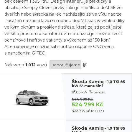
pak celkem 1 395 litrů. Design interiéru je praktický a
obsahuje Simply Clever prvky, jako je například deštník ve
dveřích nebo škrabka na led nacházející se ve víku nádrže.
Pasažéři na zadní lavici si mohou dopřát krásný výhled díky
velkým oknům a prosklené střeše, která zajistí pocit ještě
většího prostoru a komfortu. Z motorizací je možné zvolit
benzínové i naftové varianty s výkonem až 150 koní.
Alternativně je možné sáhnout po úsporné CNG verzi
s označením G-TEC.
Nalezeno
1 012
vozů
Škoda Kamiq
– 1,0 TSI 85
kW 6° manuální
85 kW
benzín
544 799 Kč
524 799 Kč
433 718 Kč
bez DPH
Škoda Kamiq
– 1,0 TSI 85