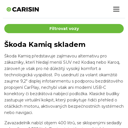
Filtrovat vozy
Škoda Kamiq skladem
Škoda Kamiq představuje zajímavou alternativu pro
zákazníky, kteří hledají menší SUV než Kodiaq nebo Karoq,
zároveň je však pro ně důležitý vysoký komfort a
technologická vyspělost. Po usednutí za volant okamžitě
zaujme 9,2" displej infotainmentu s podporou bezdrátového
propojení CarPlay, nechybí však ani moderní USB-C
konektory či bezdrátová nabíjecí podložka. Klasické budíky
zastupuje virtuální kokpit, který poskytuje řidiči přehled o
otáčkách motoru, aktivovaných bezpečnostních systémech
nebo navigaci.
Zavazadelník nabízí objem 400 litrů, se sklopenými sedadly