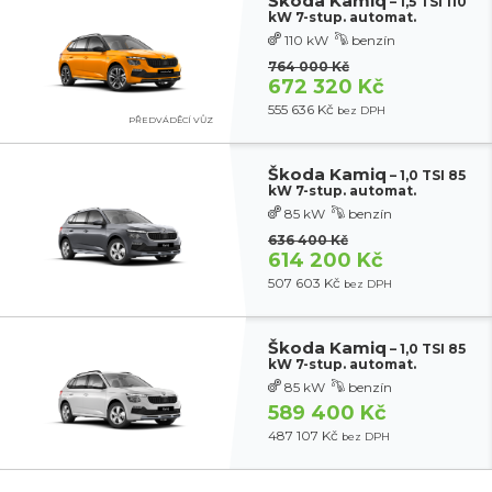
Škoda Kamiq
– 1,5 TSI 110
kW 7-stup. automat.
110 kW
benzín
764 000 Kč
672 320 Kč
555 636 Kč
bez DPH
PŘEDVÁDĚCÍ VŮZ
Škoda Kamiq
– 1,0 TSI 85
kW 7-stup. automat.
85 kW
benzín
636 400 Kč
614 200 Kč
507 603 Kč
bez DPH
Škoda Kamiq
– 1,0 TSI 85
kW 7-stup. automat.
85 kW
benzín
589 400 Kč
487 107 Kč
bez DPH