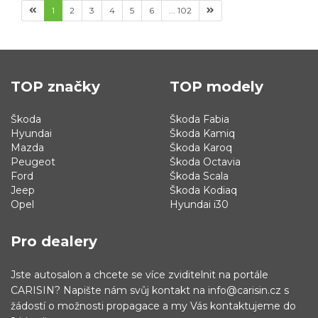
1
2
3
4
5
6
... 102
TOP značky
TOP modely
Škoda
Škoda Fabia
Hyundai
Škoda Kamiq
Mazda
Škoda Karoq
Peugeot
Škoda Octavia
Ford
Škoda Scala
Jeep
Škoda Kodiaq
Opel
Hyundai i30
Pro dealery
Jste autosalon a chcete se více zviditelnit na portále
CARISIN? Napište nám svůj kontakt na info@carisin.cz s
žádostí o možnosti propagace a my Vás kontaktujeme do