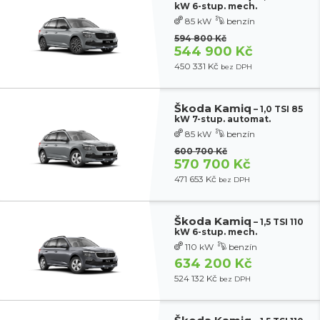
kW 6-stup. mech.
85 kW
benzín
594 800 Kč
544 900 Kč
450 331 Kč
bez DPH
Škoda Kamiq
– 1,0 TSI 85
kW 7-stup. automat.
85 kW
benzín
600 700 Kč
570 700 Kč
471 653 Kč
bez DPH
Škoda Kamiq
– 1,5 TSI 110
kW 6-stup. mech.
110 kW
benzín
634 200 Kč
524 132 Kč
bez DPH