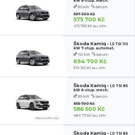
kW 6-stup. mech.
85 kW
benzín
597 300 Kč
575 700 Kč
475 785 Kč
bez DPH
Škoda Kamiq
– 1,5 TSI 110
kW 7-stup. automat.
110 kW
benzín
694 700 Kč
574 132 Kč
bez DPH
Škoda Kamiq
– 1,0 TSI 85
kW 6-stup. mech.
85 kW
benzín
655 700 Kč
586 500 Kč
484 711 Kč
bez DPH
PŘEDVÁDĚCÍ VŮZ
Škoda Kamiq
– 1,0 TSI 85