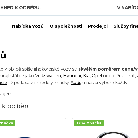
IHNED K ODBĚRU.
V NABÍ
 7,5 MILIARDY KČ.
Nabídka vozů
O společnosti
Prodejci
Služby fin
zů
 v oblibě spíše jihokorejské vozy se
skvělým poměrem cena/v
rují stálice jako
Volkswagen
,
Hyundai
,
Kia
,
Opel
nebo
Peugeot
,
cie
až po luxusní modely značky
Audi
, u nás si vybere každý.
 zájem.
 k odběru