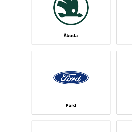
Škoda
Ford