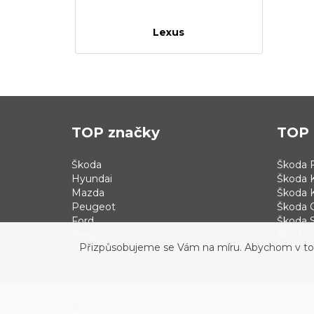
Lexus
TOP značky
TOP 
Škoda
Škoda F
Hyundai
Škoda 
Mazda
Škoda 
Peugeot
Škoda 
Ford
Škoda S
Jeep
Škoda 
Přizpůsobujeme se Vám na míru. Abychom v tom b
Opel
Hyundai
© 2019 - 2021 Carisin.cz