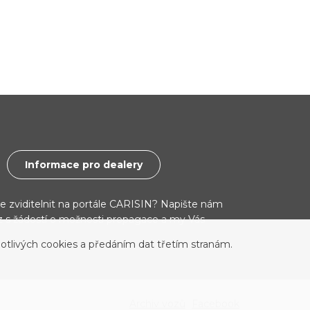
Informace pro dealery
ce zviditelnit na portále CARISIN? Napište nám
cz s žádostí o možnosti propagace a my Vás
otlivých cookies a předáním dat třetím stranám.
Archiv vozů
Facebook