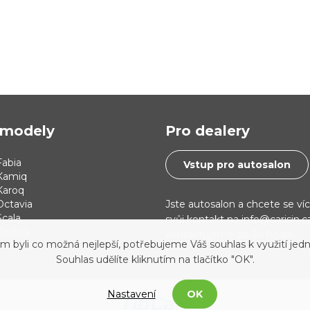
modely
Pro dealery
abia
Vstup pro autosalon
Kamiq
Karoq
Jste autosalon a chcete se ví
Octavia
cala
svůj kontakt na info@carisin.
Kodiaq
kontaktujeme do 24 hodin.
yli co možná nejlepší, potřebujeme Váš souhlas k využití jedn
 i30
Souhlas udělíte kliknutím na tlačítko "OK".
Nastavení
OK