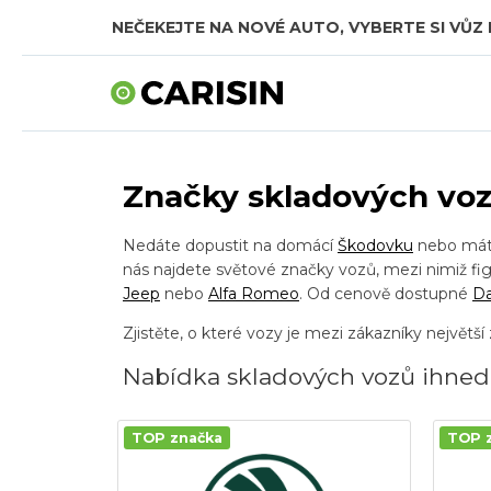
NEČEKEJTE NA NOVÉ AUTO, VYBERTE SI VŮZ 
SKLADOVÁ AUTA V CELKOVÉ HODNOTĚ TÉMĚŘ
Značky skladových vo
Nedáte dopustit na domácí
Škodovku
nebo máte
nás najdete světové značky vozů, mezi nimiž figu
Jeep
nebo
Alfa Romeo
. Od cenově dostupné
Da
Zjistěte, o které vozy je mezi zákazníky největší
Nabídka skladových vozů ihned