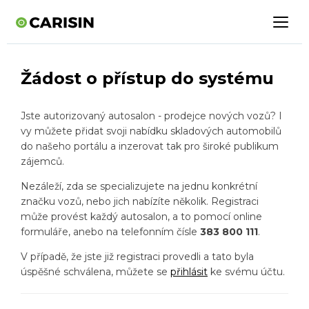
Žádost o přístup do systému
Jste autorizovaný autosalon - prodejce nových vozů? I
vy můžete přidat svoji nabídku skladových automobilů
do našeho portálu a inzerovat tak pro široké publikum
zájemců.
Nezáleží, zda se specializujete na jednu konkrétní
značku vozů, nebo jich nabízíte několik. Registraci
může provést každý autosalon, a to pomocí online
formuláře, anebo na telefonním čísle
383 800 111
.
V případě, že jste již registraci provedli a tato byla
úspěšné schválena, můžete se
přihlásit
ke svému účtu.