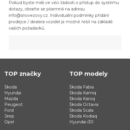
Pokud byste měli ve věci žádosti o přístup do systému
dotazy, obraťte se písemně na adresu
info@snovezovy.cz. Individuální podmínky přidání
prodejce / dealera vozidel je možné řešit na základě
vašich požadavků.
TOP značky
TOP modely
Škoda
Škoda Fabia
Hyundai
Škoda Kamiq
Mazda
Škoda Karoq
Peugeot
Škoda Octavia
Ford
Škoda Scala
Jeep
Škoda Kodiaq
Opel
Hyundai i30