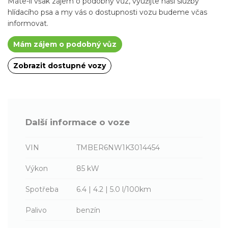
Máte-li však zájem o podobný vůz, využijte naší služby
hlídacího psa a my vás o dostupnosti vozu budeme včas
informovat.
Mám zájem o podobný vůz
Zobrazit dostupné vozy
Další informace o voze
VIN
TMBER6NW1K3014454
Výkon
85 kW
Spotřeba
6.4 | 4.2 | 5.0 l/100km
Palivo
benzín