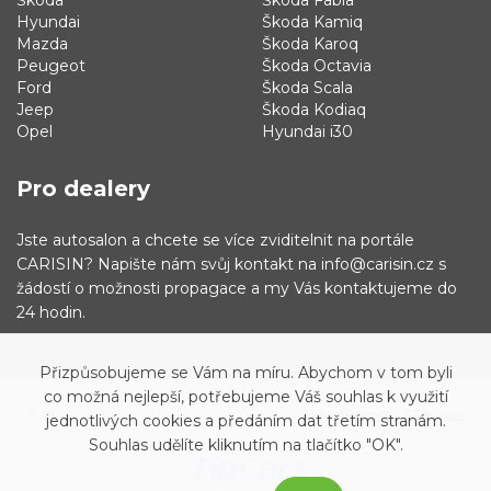
Škoda
Škoda Fabia
Hyundai
Škoda Kamiq
Mazda
Škoda Karoq
Peugeot
Škoda Octavia
Ford
Škoda Scala
Jeep
Škoda Kodiaq
Opel
Hyundai i30
Pro dealery
Jste autosalon a chcete se více zviditelnit na portále
CARISIN? Napište nám svůj kontakt na info@carisin.cz s
žádostí o možnosti propagace a my Vás kontaktujeme do
24 hodin.
Přizpůsobujeme se Vám na míru. Abychom v tom byli
co možná nejlepší, potřebujeme Váš souhlas k využití
© 2019 - 2021 Carisin.cz
Archiv vozů
Facebook
jednotlivých cookies a předáním dat třetím stranám.
Souhlas udělíte kliknutím na tlačítko "OK".