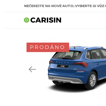
NEČEKEJTE NA NOVÉ AUTO, VYBERTE SI VŮZ 
SKLADOVÁ AUTA V CELKOVÉ HODNOTĚ TÉMĚŘ
PRODÁNO