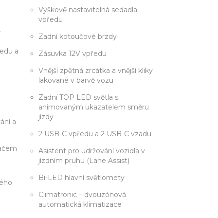
Výškově nastavitelná sedadla
vpředu
V
Zadní kotoučové brzdy
ředu a
Zásuvka 12V vpředu
Vnější zpětná zrcátka a vnější kliky
lakované v barvě vozu
Zadní TOP LED světla s
animovaným ukazatelem směru
jízdy
ání a
2 USB-C vpředu a 2 USB-C vzadu
vačem
Asistent pro udržování vozidla v
jízdním pruhu (Lane Assist)
Bi-LED hlavní světlomety
vého
Climatronic – dvouzónová
automatická klimatizace