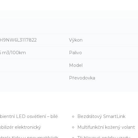
H9NW6L3117822
Výkon
| 5 m3/100km
Palivo
Model
Převodovka
ientní LED osvětlení – bílé
Bezdrátový SmartLink
bilizér elektronický
Multifunkční kožený volant