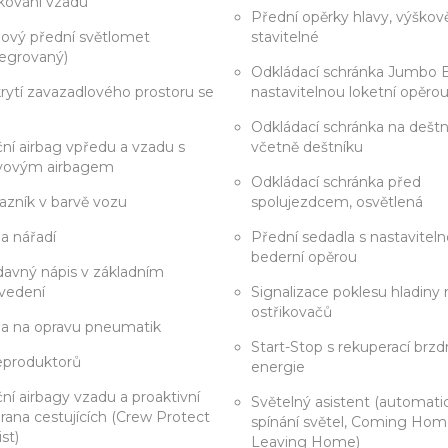
kování vzadu
Přední opěrky hlavy, výškov
ový přední světlomet
stavitelné
tegrovaný)
Odkládací schránka Jumbo 
rytí zavazadlového prostoru se
nastavitelnou loketní opěro
Odkládací schránka na deštn
ní airbag vpředu a vzadu s
včetně deštníku
vovým airbagem
Odkládací schránka před
azník v barvě vozu
spolujezdcem, osvětlená
a nářadí
Přední sedadla s nastavitel
bederní opěrou
davný nápis v základním
vedení
Signalizace poklesu hladiny 
ostřikovačů
a na opravu pneumatik
Start-Stop s rekuperací brz
eproduktorů
energie
ní airbagy vzadu a proaktivní
Světelný asistent (automati
rana cestujících (Crew Protect
spínání světel, Coming Hom
ist)
Leaving Home)