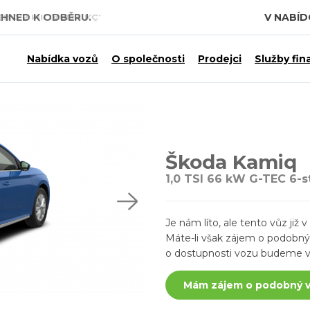
IHNED K ODBĚRU.
V NABÍ
 7,5 MILIARDY KČ.
Nabídka vozů
O společnosti
Prodejci
Služby fin
Škoda Kamiq
1,0 TSI 66 kW G-TEC 6-s
Je nám líto, ale tento vůz ji
Máte-li však zájem o podobný v
o dostupnosti vozu budeme v
Mám zájem o podobný 