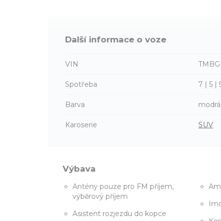
Další informace o voze
VIN
TMBG
Spotřeba
7 | 5 
Barva
modrá
Karoserie
SUV
Výbava
Antény pouze pro FM příjem,
Amb
výběrový příjem
Imo
Asistent rozjezdu do kopce