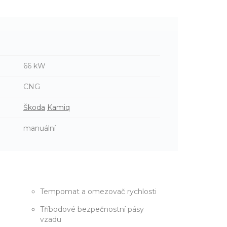
66 kW
CNG
Škoda
Kamiq
manuální
Tempomat a omezovač rychlosti
Tříbodové bezpečnostní pásy
vzadu