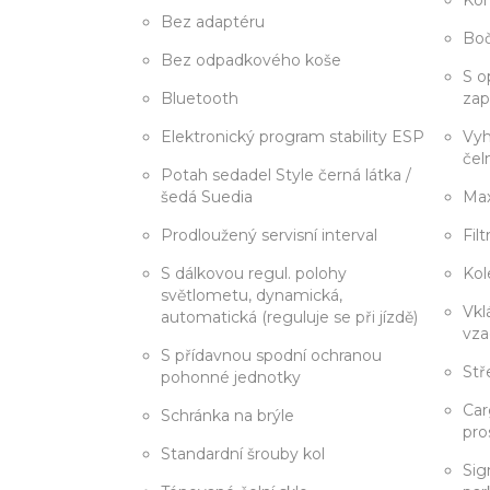
Kon
Bez adaptéru
Boč
Bez odpadkového koše
S o
Bluetooth
zap
Elektronický program stability ESP
Vyh
čel
Potah sedadel Style černá látka /
šedá Suedia
Max
Prodloužený servisní interval
Fil
S dálkovou regul. polohy
Kol
světlometu, dynamická,
Vkl
automatická (reguluje se při jízdě)
vz
S přídavnou spodní ochranou
Stř
pohonné jednotky
Car
Schránka na brýle
pro
Standardní šrouby kol
Sig