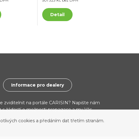
z DPH
501 323 Kč bez DPH
Detail
Informace pro dealery
ce zviditelnit na portále CARISIN? Napište nám
cz s žádostí o možnosti propagace a my Vás
otlivých cookies a předáním dat třetím stranám.