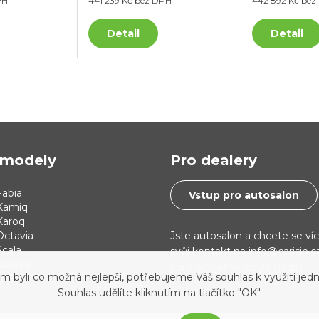
PH
441 239 Kč bez DPH
442 892 Kč be
Detail
Detail
modely
Pro dealery
abia
Vstup pro autosalon
Kamiq
Karoq
Jste autosalon a chcete se ví
Octavia
cala
svůj kontakt na info@carisin.
Kodiaq
kontaktujeme do 24 hodin.
yli co možná nejlepší, potřebujeme Váš souhlas k využití jedn
 i30
Souhlas udělíte kliknutím na tlačítko "OK".