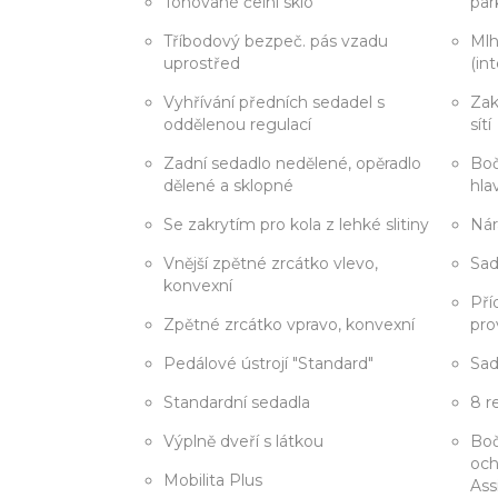
Tónované čelní sklo
par
Tříbodový bezpeč. pás vzadu
Mlh
uprostřed
(in
Vyhřívání předních sedadel s
Zak
oddělenou regulací
sítí
Zadní sedadlo nedělené, opěradlo
Boč
dělené a sklopné
hla
Se zakrytím pro kola z lehké slitiny
Nár
Vnější zpětné zrcátko vlevo,
Sad
konvexní
Pří
Zpětné zrcátko vpravo, konvexní
pro
Pedálové ústrojí "Standard"
Sad
Standardní sedadla
8 r
Výplně dveří s látkou
Boč
och
Mobilita Plus
Ass