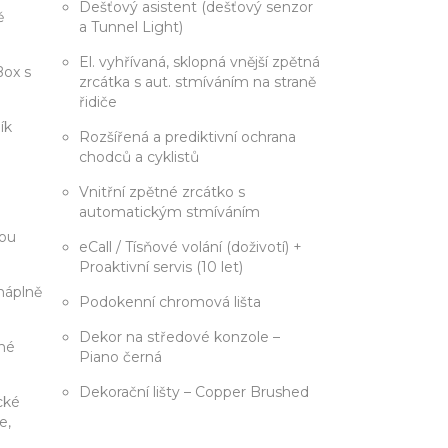
Dešťový asistent (dešťový senzor
ě
a Tunnel Light)
El. vyhřívaná, sklopná vnější zpětná
Box s
zrcátka s aut. stmíváním na straně
u
řidiče
ík
Rozšířená a prediktivní ochrana
chodců a cyklistů
Vnitřní zpětné zrcátko s
automatickým stmíváním
nou
eCall / Tísňové volání (doživotí) +
Proaktivní servis (10 let)
náplně
Podokenní chromová lišta
Dekor na středové konzole –
dné
Piano černá
Dekorační lišty – Copper Brushed
cké
e,