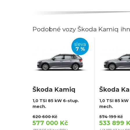
Podobné vozy Škoda Kamiq ihn
sleva
7 %
Škoda Kamiq
Škoda K
1,0 TSI 85 kW 6-stup.
1,0 TSI 85 kW
mech.
mech.
620 600 Kč
574 199 Kč
577 000 Kč
533 899 