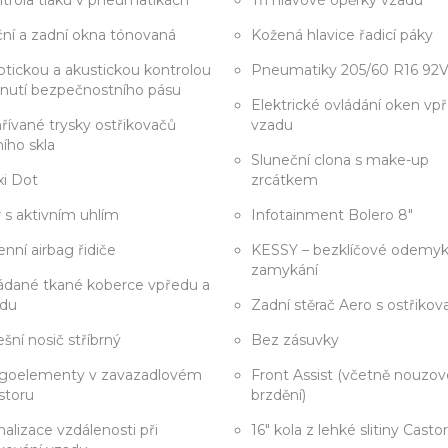
trola tlaku v pneumatikách
Tři hlavové opěrky vzadu
ní a zadní okna tónovaná
Kožená hlavice řadicí páky
ptickou a akustickou kontrolou
Pneumatiky 205/60 R16 92
nutí bezpečnostního pásu
Elektrické ovládání oken vp
řívané trysky ostřikovačů
vzadu
ního skla
Sluneční clona s make-up
i Dot
zrcátkem
tr s aktivním uhlím
Infotainment Bolero 8"
enní airbag řidiče
KESSY – bezklíčové odemyk
zamykání
ádané tkané koberce vpředu a
adu
Zadní stěrač Aero s ostřiko
ešní nosič stříbrný
Bez zásuvky
goelementy v zavazadlovém
Front Assist (včetně nouzo
storu
brzdění)
nalizace vzdálenosti při
16" kola z lehké slitiny Castor