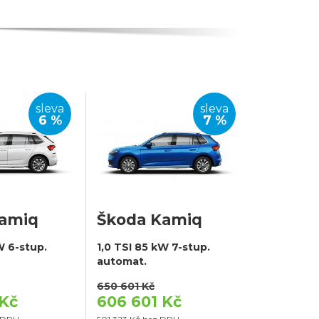
sleva
sleva
6 %
7 %
Kamiq
Škoda Kamiq
W 6-stup.
1,0 TSI 85 kW 7-stup.
automat.
650 601 Kč
 Kč
606 601 Kč