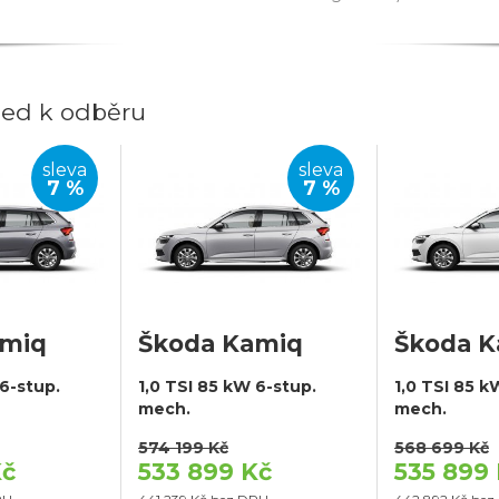
ed k odběru
sleva
sleva
7 %
7 %
amiq
Škoda Kamiq
Škoda 
 6-stup.
1,0 TSI 85 kW 6-stup.
1,0 TSI 85 k
mech.
mech.
574 199 Kč
568 699 Kč
Kč
533 899 Kč
535 899