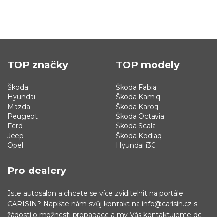
TOP značky
TOP modely
Škoda
Škoda Fabia
Hyundai
Škoda Kamiq
Mazda
Škoda Karoq
Peugeot
Škoda Octavia
Ford
Škoda Scala
Jeep
Škoda Kodiaq
Opel
Hyundai i30
Pro dealery
Jste autosalon a chcete se více zviditelnit na portále
CARISIN? Napište nám svůj kontakt na info@carisin.cz s
žádostí o možnosti propagace a my Vás kontaktujeme do