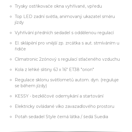
Trysky ostřikovače okna vyhřívané, vpředu
Top LED zadní světla, animovaný ukazatel směru
jízdy
Vyhřívání předních sedadel s oddělenou regulací
El. sklápění pro vnější zp. zrcátka s aut. stmíváním u
řidiče
Climatronic 2zónový s regulací stlačeného vzduchu
Kola z lehké slitiny 6J x 16" ET38 "orion"
Regulace sklonu světlometů autom. dyn. (reguluje
se během jízdy)
KESSY - bezklíčové odemykání a startování
Elektricky ovládané víko zavazadlového prostoru
Potah sedadel Style černá látka / šedá Suedia