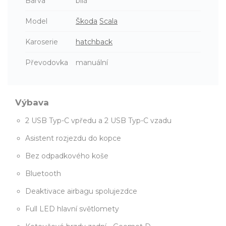
Barva
bílá
Model
Škoda
Scala
Karoserie
hatchback
Převodovka
manuální
Výbava
2 USB Typ-C vpředu a 2 USB Typ-C vzadu
Asistent rozjezdu do kopce
Bez odpadkového koše
Bluetooth
Deaktivace airbagu spolujezdce
Full LED hlavní světlomety