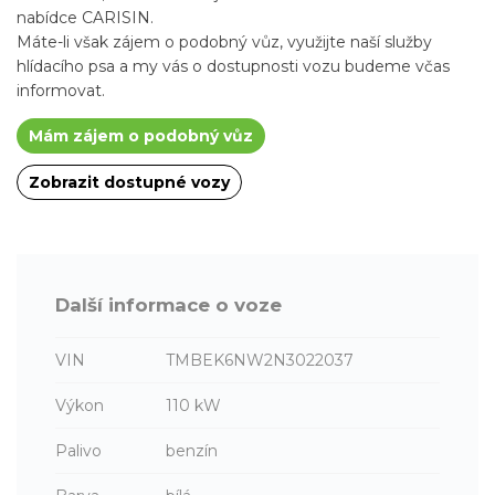
nabídce CARISIN.
Máte-li však zájem o podobný vůz, využijte naší služby
hlídacího psa a my vás o dostupnosti vozu budeme včas
informovat.
Mám zájem o podobný vůz
Zobrazit dostupné vozy
Další informace o voze
VIN
TMBEK6NW2N3022037
Výkon
110 kW
Palivo
benzín