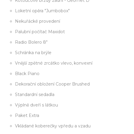
Kotoučové brzdy zadní - Geomet D
Loketní opěra "Jumbobox"
Nekuřácké provedení
Palubní počítač Maxidot
Radio Bolero 8"
Schránka na brýle
Vnější zpětné zrcátko vlevo, konvexní
Black Piano
Dekorační obložení Cooper Brushed
Standardní sedadla
Výplně dveří s látkou
Paket Extra
Vkládané koberečky vpředu a vzadu