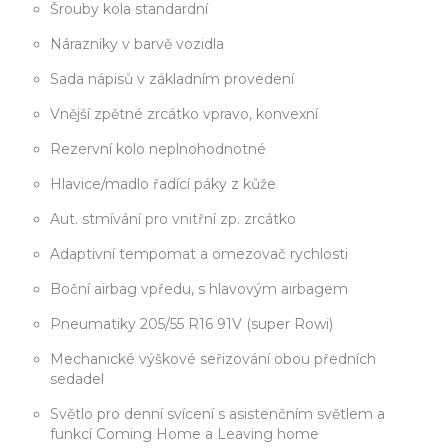
Šrouby kola standardní
Nárazníky v barvě vozidla
Sada nápisů v základním provedení
Vnější zpětné zrcátko vpravo, konvexní
Rezervní kolo neplnohodnotné
Hlavice/madlo řadící páky z kůže
Aut. stmívání pro vnitřní zp. zrcátko
Adaptivní tempomat a omezovač rychlosti
Boční airbag vpředu, s hlavovým airbagem
Pneumatiky 205/55 R16 91V (super Rowi)
Mechanické výškové seřizování obou předních
sedadel
Světlo pro denní svícení s asistenčním světlem a
funkcí Coming Home a Leaving home