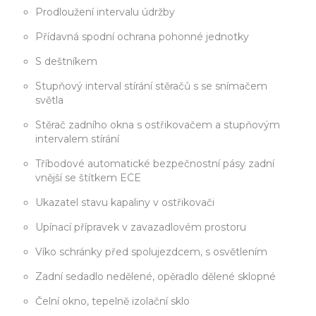
Prodloužení intervalu údržby
Přídavná spodní ochrana pohonné jednotky
S deštníkem
Stupňový interval stírání stěračů s se snímačem
světla
Stěrač zadního okna s ostřikovačem a stupňovým
intervalem stírání
Tříbodové automatické bezpečnostní pásy zadní
vnější se štítkem ECE
Ukazatel stavu kapaliny v ostřikovači
Upínací přípravek v zavazadlovém prostoru
Víko schránky před spolujezdcem, s osvětlením
Zadní sedadlo nedělené, opěradlo dělené sklopné
Čelní okno, tepelně izolační sklo