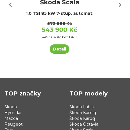
Škoda Scala
1,0 TSI 85 kW 7-stup. automat.
572 698 Kč
543 900 Kč
449 504 Kč bez DPH
Detail
TOP značky
TOP modely
Škoda
Škoda Fabia
Hyundai
Škoda Kamiq
Mazda
Škoda Karoq
Peugeot
Škoda Octavia
Ford
Škoda Scala