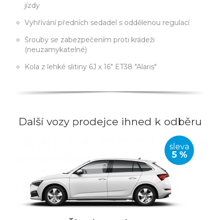
jízdy
Vyhřívání předních sedadel s oddělenou regulací
Šrouby se zabezpečením proti krádeži
(neuzamykatelné)
Kola z lehké slitiny 6J x 16" ET38 "Alaris"
Další vozy prodejce ihned k odběru
sleva
5 %