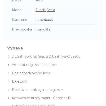
Barva
šedá
Model
Škoda
Scala
Karoserie
hatchback
Převodovka
manuální
Výbava
2 USB Typ-C vpředu a 2 USB Typ-C vzadu
Asistent rozjezdu do kopce
Bez odpadkového koše
Bluetooth
Deaktivace airbagu spolujezdce
Kotoučové brzdy zadní - Geomet D