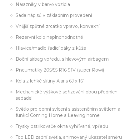
Nárazníky v barvě vozidla
Sada nápisů v základním provedení
Vnější zpětné zrcátko vpravo, konvexní
Rezervní kolo neplnohodnotné
Hlavice/madlo řadící páky z kůže
Boční airbag vpředu, s hlavovým airbagem
Pneumatiky 205/55 R16 91V (super Rowi)
Kola z lehké slitiny Alaris 6J x 16"
Mechanické výškové seřizování obou předních
sedadel
Světlo pro denní svícení s asistenčním světlem a
funkcí Coming Home a Leaving home
Trysky ostřikovače okna vyhřívané, vpředu
Top LED zadní světla, animovaný ukazatel směru