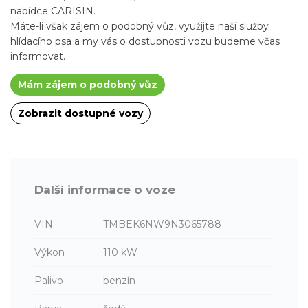
nabídce CARISIN.
Máte-li však zájem o podobný vůz, využijte naší služby
hlídacího psa a my vás o dostupnosti vozu budeme včas
informovat.
Mám zájem o podobný vůz
Zobrazit dostupné vozy
Další informace o voze
VIN
TMBEK6NW9N3065788
Výkon
110 kW
Palivo
benzín