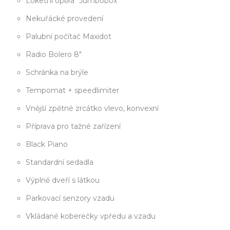
Loketní opěra "Jumbobox"
Nekuřácké provedení
Palubní počítač Maxidot
Radio Bolero 8"
Schránka na brýle
Tempomat + speedlimiter
Vnější zpětné zrcátko vlevo, konvexní
Příprava pro tažné zařízení
Black Piano
Standardní sedadla
Výplně dveří s látkou
Parkovací senzory vzadu
Vkládané koberečky vpředu a vzadu