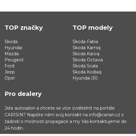
TOP značky
TOP modely
Škoda
Škoda Fabia
Hyundai
Škoda Kamiq
Mazda
Škoda Karoq
Peugeot
Škoda Octavia
Ford
Škoda Scala
Jeep
Škoda Kodiaq
Opel
Hyundai i30
Pro dealery
Jste autosalon a chcete se více zviditelnit na portále
CARISIN? Napište nám svůj kontakt na info@carisin.cz s
žádostí o možnosti propagace a my Vás kontaktujeme do
24 hodin.