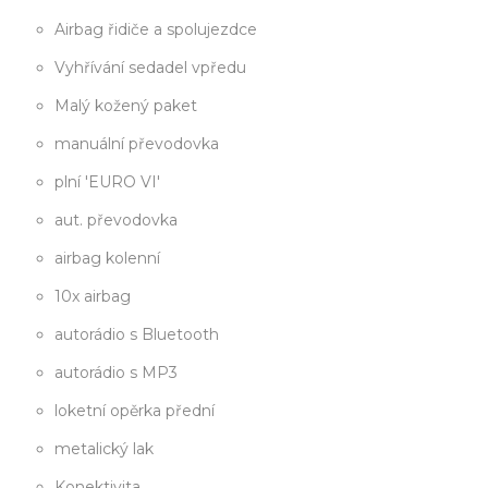
Airbag řidiče a spolujezdce
Vyhřívání sedadel vpředu
Malý kožený paket
manuální převodovka
plní 'EURO VI'
aut. převodovka
airbag kolenní
10x airbag
autorádio s Bluetooth
autorádio s MP3
loketní opěrka přední
metalický lak
Konektivita