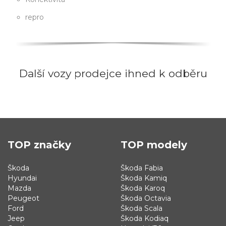
repro
Další vozy prodejce ihned k odběru
TOP značky
TOP modely
Škoda
Škoda Fabia
Hyundai
Škoda Kamiq
Mazda
Škoda Karoq
Peugeot
Škoda Octavia
Ford
Škoda Scala
Jeep
Škoda Kodiaq