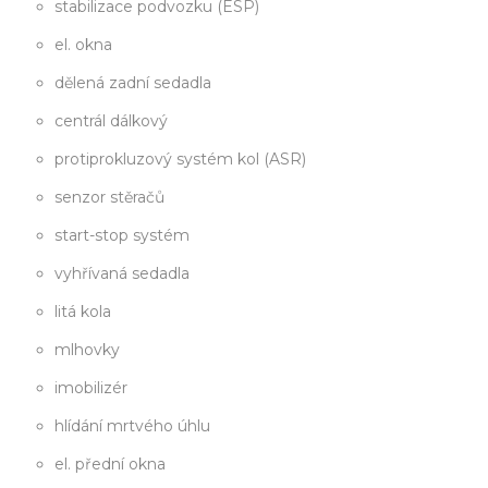
stabilizace podvozku (ESP)
el. okna
dělená zadní sedadla
centrál dálkový
protiprokluzový systém kol (ASR)
senzor stěračů
start-stop systém
vyhřívaná sedadla
litá kola
mlhovky
imobilizér
hlídání mrtvého úhlu
el. přední okna