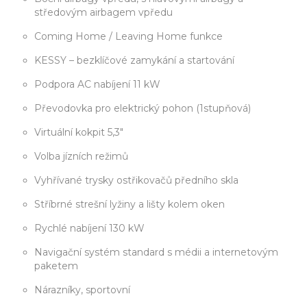
středovým airbagem vpředu
Coming Home / Leaving Home funkce
KESSY – bezklíčové zamykání a startování
Podpora AC nabíjení 11 kW
Převodovka pro elektrický pohon (1stupňová)
Virtuální kokpit 5,3"
Volba jízních režimů
Vyhřívané trysky ostřikovačů předního skla
Stříbrné strešní lyžiny a lišty kolem oken
Rychlé nabíjení 130 kW
Navigační systém standard s médii a internetovým
paketem
Nárazníky, sportovní