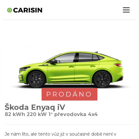
PRODÁNO
Škoda Enyaq iV
82 kWh 220 kW 1° převodovka 4x4
Je nám líto, ale tento vůz již v současné době není v