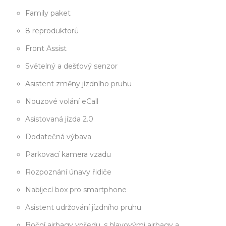
Family paket
8 reproduktorů
Front Assist
Světelný a dešťový senzor
Asistent změny jízdního pruhu
Nouzové volání eCall
Asistovaná jízda 2.0
Dodatečná výbava
Parkovací kamera vzadu
Rozpoznání únavy řidiče
Nabíjecí box pro smartphone
Asistent udržování jízdního pruhu
Boční airbagy vpředu, s hlavovými airbagy a