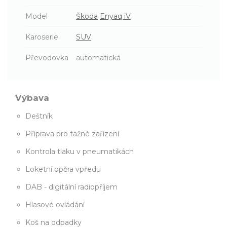
Model
Škoda
Enyaq iV
Karoserie
SUV
Převodovka
automatická
Výbava
Deštník
Příprava pro tažné zařízení
Kontrola tlaku v pneumatikách
Loketní opěra vpředu
DAB - digitální radiopříjem
Hlasové ovládání
Koš na odpadky