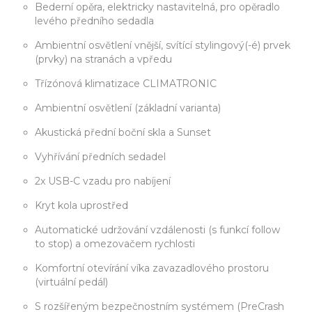
Bederní opěra, elektricky nastavitelná, pro opěradlo
levého předního sedadla
Ambientní osvětlení vnější, svítící stylingový(-é) prvek
(prvky) na stranách a vpředu
Třízónová klimatizace CLIMATRONIC
Ambientní osvětlení (základní varianta)
Akustická přední boční skla a Sunset
Vyhřívání předních sedadel
2x USB-C vzadu pro nabíjení
Kryt kola uprostřed
Automatické udržování vzdálenosti (s funkcí follow
to stop) a omezovačem rychlosti
Komfortní otevírání víka zavazadlového prostoru
(virtuální pedál)
S rozšířeným bezpečnostním systémem (PreCrash