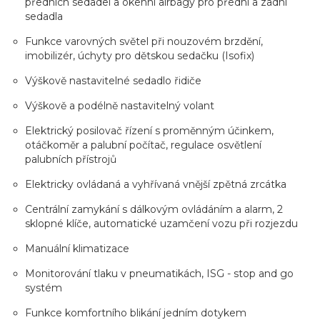
předních sedadel a okenní airbagy pro přední a zadní
sedadla
Funkce varovných světel při nouzovém brzdění,
imobilizér, úchyty pro dětskou sedačku (Isofix)
Výškově nastavitelné sedadlo řidiče
Výškově a podélně nastavitelný volant
Elektrický posilovač řízení s proměnným účinkem,
otáčkoměr a palubní počítač, regulace osvětlení
palubních přístrojů
Elektricky ovládaná a vyhřívaná vnější zpětná zrcátka
Centrální zamykání s dálkovým ovládáním a alarm, 2
sklopné klíče, automatické uzamčení vozu při rozjezdu
Manuální klimatizace
Monitorování tlaku v pneumatikách, ISG - stop and go
systém
Funkce komfortního blikání jedním dotykem