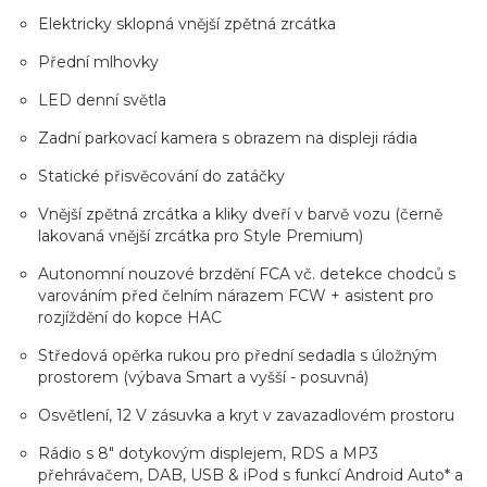
Elektricky sklopná vnější zpětná zrcátka
Přední mlhovky
LED denní světla
Zadní parkovací kamera s obrazem na displeji rádia
Statické přisvěcování do zatáčky
Vnější zpětná zrcátka a kliky dveří v barvě vozu (černě
lakovaná vnější zrcátka pro Style Premium)
Autonomní nouzové brzdění FCA vč. detekce chodců s
varováním před čelním nárazem FCW + asistent pro
rozjíždění do kopce HAC
Středová opěrka rukou pro přední sedadla s úložným
prostorem (výbava Smart a vyšší - posuvná)
Osvětlení, 12 V zásuvka a kryt v zavazadlovém prostoru
Rádio s 8" dotykovým displejem, RDS a MP3
přehrávačem, DAB, USB & iPod s funkcí Android Auto* a