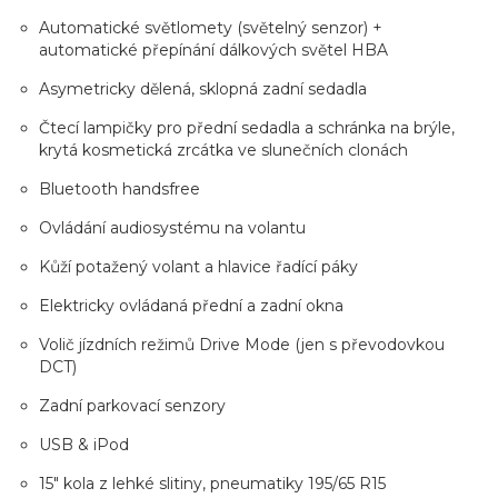
Automatické světlomety (světelný senzor) +
automatické přepínání dálkových světel HBA
Asymetricky dělená, sklopná zadní sedadla
Čtecí lampičky pro přední sedadla a schránka na brýle,
krytá kosmetická zrcátka ve slunečních clonách
Bluetooth handsfree
Ovládání audiosystému na volantu
Kůží potažený volant a hlavice řadící páky
Elektricky ovládaná přední a zadní okna
Volič jízdních režimů Drive Mode (jen s převodovkou
DCT)
Zadní parkovací senzory
USB & iPod
15" kola z lehké slitiny, pneumatiky 195/65 R15