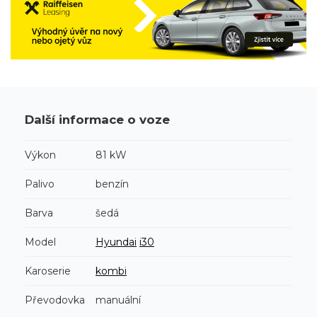
Další informace o voze
Výkon
81 kW
Palivo
benzín
Barva
šedá
Model
Hyundai
i30
Karoserie
kombi
Převodovka
manuální