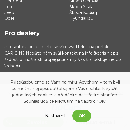
Peugeot
Škoda Octavia
Ford
Škoda Scala
Jeep
Škoda Kodiaq
Opel
Hyundai i30
Pro dealery
Jste autosalon a chcete se více zviditelnit na portále
CARISIN? Napište nám svůj kontakt na info@carisin.cz s
žádostí o možnosti propagace a my Vás kontaktujeme do
24 hodin.
Přizpůsobujeme se Vám na míru. Abychom v tom byli
co možná nejlepší, potřebujeme Váš souhlas k využití
© 2019 - 2021 Carisin.cz
Archiv vozů
Facebook
jednotlivých cookies a předáním dat třetím stranám.
Souhlas udělíte kliknutím na tlačítko "OK".
Nastavení
OK
Zavolat
Napsat e-mail