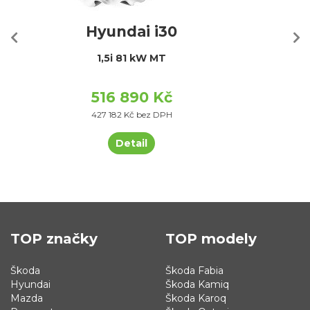
Hyundai i30
1,5i 81 kW MT
516 890 Kč
427 182 Kč bez DPH
Detail
TOP značky
TOP modely
Škoda
Škoda Fabia
Hyundai
Škoda Kamiq
Mazda
Škoda Karoq