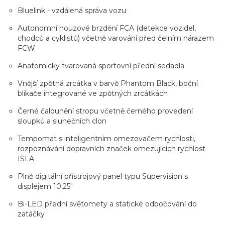
Bluelink - vzdálená správa vozu
Autonomní nouzové brzdění FCA (detekce vozidel,
chodců a cyklistů) včetně varování před čelním nárazem
FCW
Anatomicky tvarovaná sportovní přední sedadla
Vnější zpětná zrcátka v barvě Phantom Black, boční
blikače integrované ve zpětných zrcátkách
Černé čalounění stropu včetně černého provedení
sloupků a slunečních clon
Tempomat s inteligentním omezovačem rychlosti,
rozpoznávání dopravních značek omezujících rychlost
ISLA
Plně digitální přístrojový panel typu Supervision s
displejem 10,25"
Bi-LED přední světomety a statické odbočování do
zatáčky