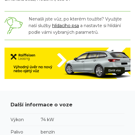
Nenašli jste vůz, po kterém toužíte? Využijte
naší služby
hlídacího psa
a nastavte si hlídání
podle vámi vybraných parametrů.
Další informace o voze
Výkon
74 kW
Palivo
benzín