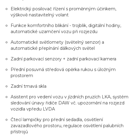
Elektrický posilovač řízení s proměnným účinkem,
výškově nastavitelný volant
Funkce komfortního blikání - trojblik, digitální hodiny,
automatické uzamčení vozu při rozjezdu
Automatické světlomety (světelný senzor) a
automatické přepínání dálkových světel
Zadní parkovací senzory + zadní parkovací kamera
Přední posuvná středová opěrka rukou s úložným
prostorem
Zadní tmavá skla
Asistent pro vedení vozu v jízdních pruzích LKA, systém
sledování únavy řidiče DAW vč. upozornění na rozjezd
vozidla vpředu LVDA
Čtecí lampičky pro přední sedadla, osvětlení
zavazadlového prostoru, regulace osvětlení palubních
přístrojů