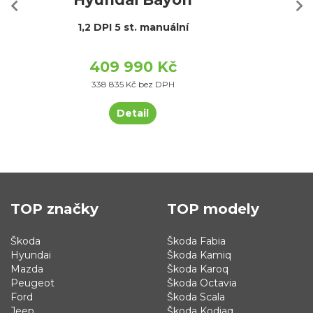
1,2 DPI 5 st. manuální
409 990 Kč
338 835 Kč bez DPH
Detail
TOP značky
TOP modely
Škoda
Škoda Fabia
Hyundai
Škoda Kamiq
Mazda
Škoda Karoq
Peugeot
Škoda Octavia
Ford
Škoda Scala
Jeep
Škoda Kodiaq