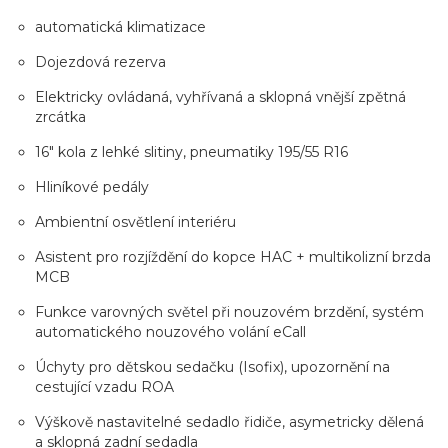
automatická klimatizace
Dojezdová rezerva
Elektricky ovládaná, vyhřívaná a sklopná vnější zpětná
zrcátka
16" kola z lehké slitiny, pneumatiky 195/55 R16
Hliníkové pedály
Ambientní osvětlení interiéru
Asistent pro rozjíždění do kopce HAC + multikolizní brzda
MCB
Funkce varovných světel při nouzovém brzdění, systém
automatického nouzového volání eCall
Úchyty pro dětskou sedačku (Isofix), upozornění na
cestující vzadu ROA
Výškově nastavitelné sedadlo řidiče, asymetricky dělená
a sklopná zadní sedadla