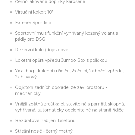
Černě lakované doplňky karoserie
Virtuální kokpit 10"
Exteriér Sportline
Sportovní multifunkční vyhřívaný kožený volant s
pádly pro DSG
Rezervní kolo (dojezdové)
Loketní opěra vpředu Jumbo Box s poličkou
7x airbag - kolenní u řidiče, 2x čelní, 2x boční vpředu,
2x hlavový
Odjištění zadních opěradel ze zav. prostoru -
mechanicky
Vnější zpětná zrcátka el. stavitelná s pamětí, sklopná,
vyhřívaná, automaticky odclonitelné na straně řidiče
Bezdrátové nabíjení telefonu
Střešní nosič - černý matný