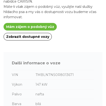
nabídce CARISIN.
Máte-li však zájem o podobný vůz, využijte naší služby
hlídacího psa a my vás o dostupnosti vozu budeme včas
informovat.
Mám zájem o podobný vůz
Zobrazit dostupné vozy
Další informace o voze
VIN
TMBLN7NS0R8013671
Výkon
147 kW
Palivo
nafta
Barva
bílá