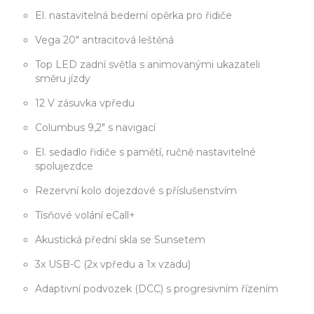
El. nastavitelná bederní opěrka pro řidiče
Vega 20" antracitová leštěná
Top LED zadní světla s animovanými ukazateli
směru jízdy
12 V zásuvka vpředu
Columbus 9,2" s navigací
El. sedadlo řidiče s pamětí, ručně nastavitelné
spolujezdce
Rezervní kolo dojezdové s příslušenstvím
Tísňové volání eCall+
Akustická přední skla se Sunsetem
3x USB-C (2x vpředu a 1x vzadu)
Adaptivní podvozek (DCC) s progresivním řízením