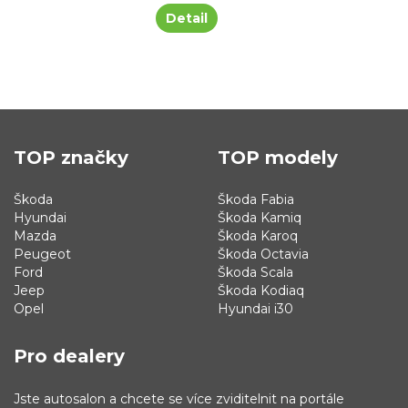
Detail
TOP značky
TOP modely
Škoda
Škoda Fabia
Hyundai
Škoda Kamiq
Mazda
Škoda Karoq
Peugeot
Škoda Octavia
Ford
Škoda Scala
Jeep
Škoda Kodiaq
Opel
Hyundai i30
Pro dealery
Jste autosalon a chcete se více zviditelnit na portále