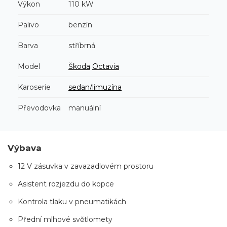
Výkon
110 kW
Palivo
benzín
Barva
stříbrná
Model
Škoda
Octavia
Karoserie
sedan/limuzína
Převodovka
manuální
Výbava
12 V zásuvka v zavazadlovém prostoru
Asistent rozjezdu do kopce
Kontrola tlaku v pneumatikách
Přední mlhové světlomety