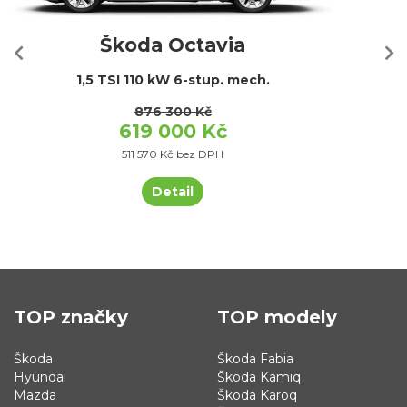
Škoda Octavia
1,5 TSI 110 kW 6-stup. mech.
876 300 Kč
619 000 Kč
511 570 Kč bez DPH
Detail
TOP značky
TOP modely
Škoda
Škoda Fabia
Hyundai
Škoda Kamiq
Mazda
Škoda Karoq