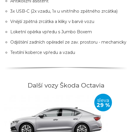
Antikolizní asistent
3x USB-C (2x vzadu, 1x u vnitřního zpětného zrcátka)
Vnější zpětná zrcátka a kliky v barvě vozu
Loketní opěrka vpředu s Jumbo Boxem
Odjištění zadních opěradel ze zav. prostoru - mechanicky
Textilní koberce vpředu a vzadu
Další vozy Škoda Octavia
sleva
29 %