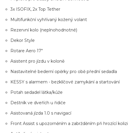
3x ISOFIX, 2x Top Tether
Multifunkční vyhřívaný kožený volant
Rezervní kolo (neplnohodnotné)
Dekor Style
Rotare Aero 17"
Asistent pro jízdu v koloně
Nastavitelné bederní opěrky pro obě přední sedadla
KESSY s alarmem - bezklíčové zamykání a startování
Potah sedadel látka/kůže
Deštník ve dveřích u řidiče
Asistovaná jízda 1.0 s navigací
Front Assist s upozorněním a zabržděním při hrozící kolizi