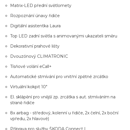
Matrix-LED přední světlomety
Rozpoznání únavy řidiče
Digitální asistentka Laura
Top LED zadní světla s animovanými ukazateli směru
Dekorativní prahové lišty
Dvouzónový CLIMATRONIC
Tísňové volání eCall+
Automatické stmívání pro vnitřní zpětné zrcátko
Virtuální kokpit 10"
El. sklápění pro vnější zp. zrcátka s aut. stmíváním na
straně řidiče
8x airbag - středový, kolenní u řidiče, 2x čelní, 2x boční
vpředu, 2x hlavové)
Příprava pro služby ŠKODA Connect L