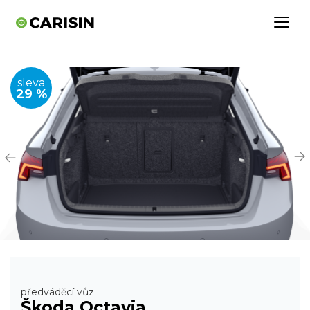
sleva
29 %
předváděcí vůz
Škoda Octavia