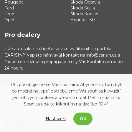
Peugeot
Škoda Octavia
Ford
Škoda Scala
Jeep
Škoda Kodiaq
Opel
Hyundai i30
Pro dealery
Jste autosalon a chcete se více zviditelnit na portále
CARISIN? Napište nám svůj kontakt na info@carisin.cz s
žádostí o možnosti propagace a my Vás kontaktujeme do
24 hodin.
Přizpůsobujeme se Vám na míru. Abychom v tom byli
co možná nejlepší, potřebujeme Váš souhlas k využití
© 2019 - 2021 Carisin.cz
Archiv vozů
Facebook
jednotlivých cookies a předáním dat třetím stranám.
Souhlas udělíte kliknutím na tlačítko "OK".
Nastavení
OK
Zavolat
Napsat e-mail