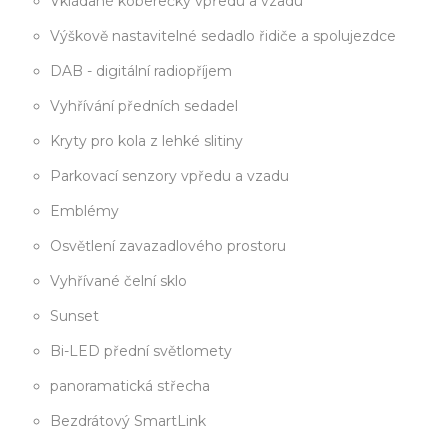
Vkládané koberečky vpředu a vzadu
Výškově nastavitelné sedadlo řidiče a spolujezdce
DAB - digitální radiopříjem
Vyhřívání předních sedadel
Kryty pro kola z lehké slitiny
Parkovací senzory vpředu a vzadu
Emblémy
Osvětlení zavazadlového prostoru
Vyhřívané čelní sklo
Sunset
Bi-LED přední světlomety
panoramatická střecha
Bezdrátový SmartLink