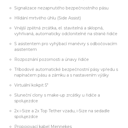
Signalizace nezapnutého bezpečnostního pásu
Hlídání mrtvého úhlu (Side Assist)
Vnější zpětná zrcátka, el. stavitelná a sklopná,
vyhřívaná, automaticky odclonitelné na straně řidiče
S asistentem pro vyhýbací manévry s odbočovacím
asistentem
Rozpoznání pozornosti a únavy řidiče
Tříbodové automatické bezpečnostní pásy vpředu s
napínačem pásu a zámku a s nastavením výšky
Virtuální kokpit 5"
Sluneční clony s make-up zrcátky u řidiče a
spolujezdce
2x i-Size a 2x Top Tether vzadu, i-Size na sedadle
spolujezdce
Propojovací kabel Mennekes