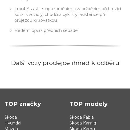
Front Assist - s upozorněním a zabržděním při hrozící
kolizi s vozidly, chodci a cyklisty, asistence při
průjezdu křižovatkou
Bederní opěra předních sedadel
Další vozy prodejce ihned k odběru
TOP značky
TOP modely
Škoda
Škoda Fabia
Hyundai
Škoda Kamiq
Mazda
Škoda Karoq