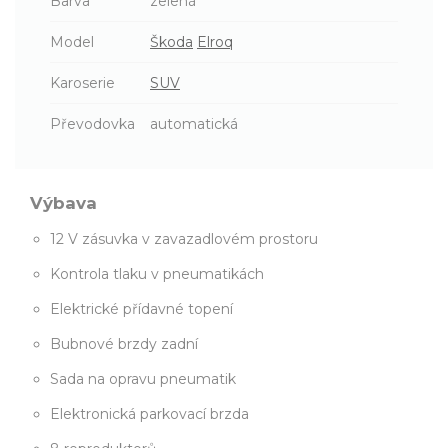
Barva
zelená
Model
Škoda
Elroq
Karoserie
SUV
Převodovka
automatická
Výbava
12 V zásuvka v zavazadlovém prostoru
Kontrola tlaku v pneumatikách
Elektrické přídavné topení
Bubnové brzdy zadní
Sada na opravu pneumatik
Elektronická parkovací brzda