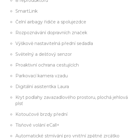
8 reproduktorů
SmartLink
Čelní airbagy řidiče a spolujezdce
Rozpoznávání dopravních značek
Výškově nastavitelná přední sedadla
Světelný a dešťový senzor
Proaktivní ochrana cestujících
Parkovací kamera vzadu
Digitální asistentka Laura
Kryt podlahy zavazadlového prostoru, plochá jehlová
plsť
Kotoučové brzdy přední
Tísňové volání eCall+
Automatické stmívání pro vnitřní zpětné zrcátko