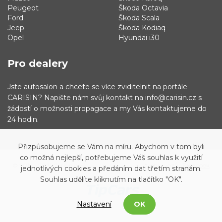
Peugeot
Škoda Octavia
Ford
Škoda Scala
Jeep
Škoda Kodiaq
Opel
Hyundai i30
Pro dealery
Jste autosalon a chcete se více zviditelnit na portále
CARISIN? Napište nám svůj kontakt na info@carisin.cz s
žádostí o možnosti propagace a my Vás kontaktujeme do
24 hodin.
Přizpůsobujeme se Vám na míru. Abychom v tom byli
co možná nejlepší, potřebujeme Váš souhlas k využití
© 2019 - 2021 Carisin.cz
Archiv vozů
Facebook
jednotlivých cookies a předáním dat třetím stranám.
Souhlas udělíte kliknutím na tlačítko "OK".
Nastavení
OK