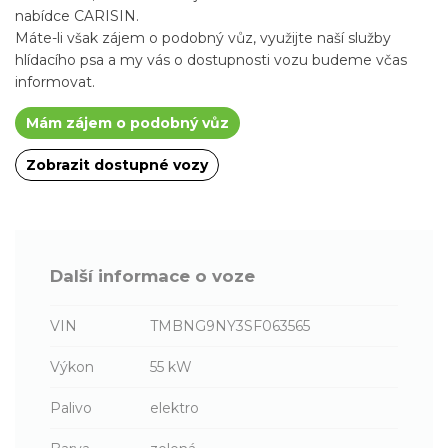
nabídce CARISIN.
Máte-li však zájem o podobný vůz, využijte naší služby
hlídacího psa a my vás o dostupnosti vozu budeme včas
informovat.
Mám zájem o podobný vůz
Zobrazit dostupné vozy
Další informace o voze
VIN
TMBNG9NY3SF063565
Výkon
55 kW
Palivo
elektro