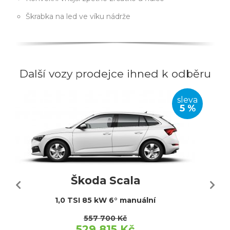
Škrabka na led ve víku nádrže
Další vozy prodejce ihned k odběru
sleva
5 %
Škoda Scala
1,0 TSI 85 kW 6° manuální
557 700 Kč
529 815 Kč