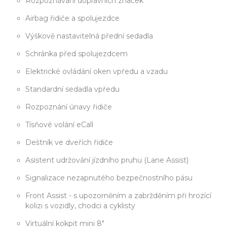
Rozpoznávání dopravních značek
Airbag řidiče a spolujezdce
Výškově nastavitelná přední sedadla
Schránka před spolujezdcem
Elektrické ovládání oken vpředu a vzadu
Standardní sedadla vpředu
Rozpoznání únavy řidiče
Tísňové volání eCall
Deštník ve dveřích řidiče
Asistent udržování jízdního pruhu (Lane Assist)
Signalizace nezapnutého bezpečnostního pásu
Front Assist - s upozorněním a zabržděním při hrozící
kolizi s vozidly, chodci a cyklisty
Virtuální kokpit mini 8"