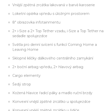
Vnější zpětná zrcátka lakovaná v barvě karoserie
Loketní opěrka vpředu s úložným prostorem
8" obrazovka infotainmentu
2× i-Size a 2× Top Tether vzadu, i-Size a Top Tether na
sedadle spolujezdce
Světla pro denní svícení s funkcí Coming Home a
Leaving Home
Sklopné klíčky dálkového centrálního zamykání
2× boční airbag vpředu, 2× hlavový airbag
Cargo elementy
Šedý strop
Kožená hlavice řadicí páky a madlo ruční brzdy
Konvexní vnější zpětné zrcátko u spolujezdce
Konvexní vnější zpětné zrcátko u řidiče