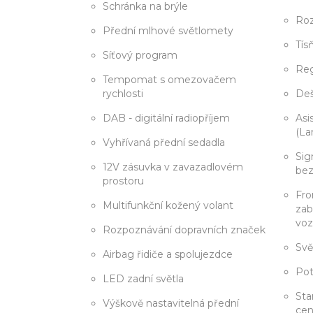
Schránka na brýle
Roz
Přední mlhové světlomety
Tís
Síťový program
Reg
Tempomat s omezovačem
rychlosti
Deš
DAB - digitální radiopříjem
Asi
(La
Vyhřívaná přední sedadla
Sig
12V zásuvka v zavazadlovém
bez
prostoru
Fro
Multifunkční kožený volant
zab
voz
Rozpoznávání dopravních značek
Svě
Airbag řidiče a spolujezdce
Pot
LED zadní světla
Sta
Výškově nastavitelná přední
cen