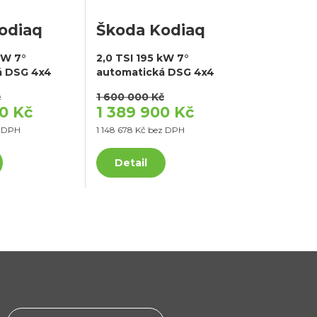
odiaq
Škoda Kodiaq
kW 7°
2,0 TSI 195 kW 7°
á DSG 4x4
automatická DSG 4x4
č
1 600 000 Kč
0 Kč
1 389 900 Kč
z DPH
1 148 678 Kč bez DPH
Detail