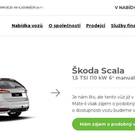
 7,5 MILIARDY KČ.
V NABÍ
Nabídka vozů
O společnosti
Prodejci
Služby fin
Škoda Scala
1,5 TSI 110 kW 6° manuál
Je nám líto, ale tento vůz ji
Máte-li však zájem o podobný v
o dostupnosti vozu budeme v
Mám zájem o podobný 