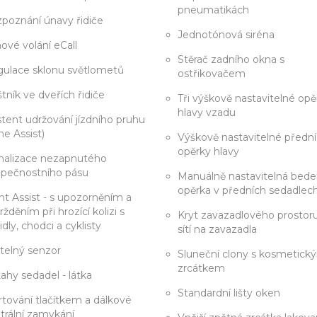
pneumatikách
poznání únavy řidiče
Jednotónová siréna
ňové volání eCall
Stěrač zadního okna s
ulace sklonu světlometů
ostřikovačem
tník ve dveřích řidiče
Tři výškově nastavitelné opě
hlavy vzadu
stent udržování jízdního pruhu
ne Assist)
Výškově nastavitelné přední
opěrky hlavy
nalizace nezapnutého
pečnostního pásu
Manuálně nastavitelná bede
opěrka v předních sedadlec
nt Assist - s upozorněním a
ržděním při hrozící kolizi s
Kryt zavazadlového prostor
idly, chodci a cyklisty
sítí na zavazadla
telný senzor
Sluneční clony s kosmetick
zrcátkem
ahy sedadel - látka
Standardní lišty oken
rtování tlačítkem a dálkové
trální zamykání