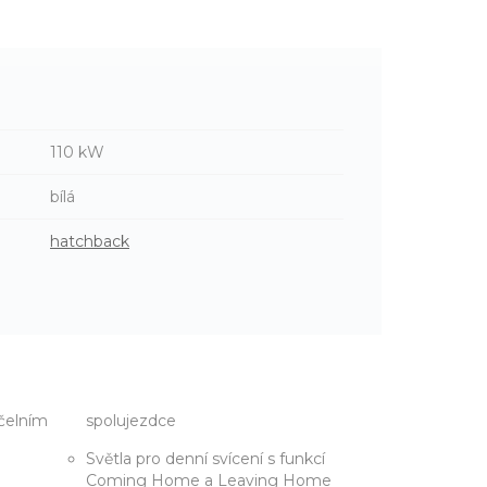
110 kW
bílá
hatchback
 čelním
spolujezdce
Světla pro denní svícení s funkcí
Coming Home a Leaving Home