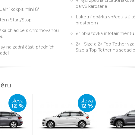
Vnější zpětná zrcátka lakova
barvě karoserie
tuální kokpit mini 8"
Loketní opěrka vpředu s úl
tém Start/Stop
prostorem
žka chladiče s chromovanou
8" obrazovka infotainmentu
ou
2× i-Size a 2× Top Tether vzad
sy na zadní části předních
Size a Top Tether na sedadl
adel
běru
sleva
sleva
12 %
12 %