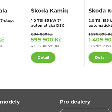
ala
Škoda Kamiq
Škoda K
 7-stup.
1,0 TSI 85 kW 7°
2,0 TSI 195 
automatická DSG
automatick
684 800 Kč
1 576 899 K
Kč
599 900 Kč
1 409 90
DPH
495 785 Kč bez DPH
1 165 207 Kč be
Detail
Detail
modely
Pro dealery