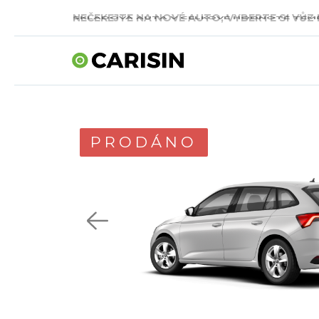
SKLADOVÁ AUTA V CELKOVÉ HODNOTĚ TÉMĚŘ
PRODÁNO