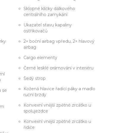
Sklopné klíčky dálkového
centrálního zamykání
Ukazatel stavu kapaliny
ostřikovačů
rky
2× boční airbag vpředu, 2× hlavový
airbag
Cargo elementy
Černé lesklé orámování v interiéru
rní
Šedý strop
h
Kožená hlavice řadicí páky a madlo
u se
ruční brzdy
Konvexní vnější zpětné zrcátko u
ým
spolujezdce
Konvexní vnější zpětné zrcátko u
řidiče