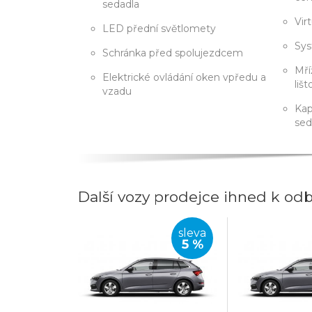
sedadla
Vir
LED přední světlomety
Sys
Schránka před spolujezdcem
Mří
Elektrické ovládání oken vpředu a
lišt
vzadu
Kap
sed
Další vozy prodejce ihned k od
sleva
5 %