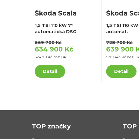
Škoda Scala
Škoda Sc
1,5 TSI 110 kW 7°
1,5 TSI 110 kW
automatická DSG
automat.
669 700 Kč
728 700 Kč
634 900 Kč
639 900 
524 711 Kč bez DPH
528 843 Kč bez 
Detail
Detail
TOP značky
TOP 