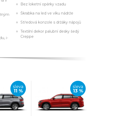
ná v
Bez loketní opěrky vzadu
Škrabka na led ve víku nádrže
ožným
Středová konzole s držáky nápojů
Textilní dekor palubní desky šedý
Creppe
u, i-
e
sleva
sleva
11 %
13 %