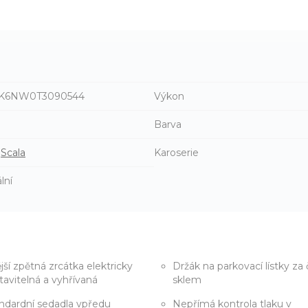
K6NW0T3090544
Výkon
n
Barva
Scala
Karoserie
lní
jší zpětná zrcátka elektricky
Držák na parkovací lístky za
tavitelná a vyhřívaná
sklem
ndardní sedadla vpředu
Nepřímá kontrola tlaku v