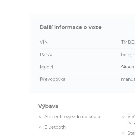
Další informace o voze
VIN
TMBE
Palivo
benzí
Model
Škoda
Převodovka
manuá
Výbava
Asistent rozjezdu do kopce
Vně
nas
Bluetooth
Sta