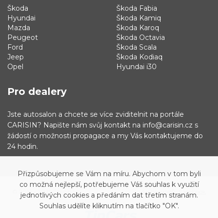
Škoda
Škoda Fabia
Hyundai
Škoda Kamiq
Mazda
Škoda Karoq
Peugeot
Škoda Octavia
Ford
Škoda Scala
Jeep
Škoda Kodiaq
Opel
Hyundai i30
Pro dealery
Jste autosalon a chcete se více zviditelnit na portále
CARISIN? Napište nám svůj kontakt na info@carisin.cz s
žádostí o možnosti propagace a my Vás kontaktujeme do
24 hodin.
Přizpůsobujeme se Vám na míru. Abychom v tom byli
co možná nejlepší, potřebujeme Váš souhlas k využití
© 2019 - 2021 Carisin.cz
Archiv vozů
Facebook
jednotlivých cookies a předáním dat třetím stranám.
Souhlas udělíte kliknutím na tlačítko "OK".