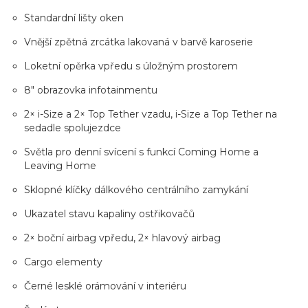
Standardní lišty oken
Vnější zpětná zrcátka lakovaná v barvě karoserie
Loketní opěrka vpředu s úložným prostorem
8" obrazovka infotainmentu
2× i-Size a 2× Top Tether vzadu, i-Size a Top Tether na
sedadle spolujezdce
Světla pro denní svícení s funkcí Coming Home a
Leaving Home
Sklopné klíčky dálkového centrálního zamykání
Ukazatel stavu kapaliny ostřikovačů
2× boční airbag vpředu, 2× hlavový airbag
Cargo elementy
Černé lesklé orámování v interiéru