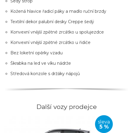
Šedý strop
Kožená hlavice řadicí páky a madlo ruční brzdy
Textilní dekor palubní desky Creppe šedý
Konvexní vnější zpětné zrcátko u spolujezdce
Konvexní vnější zpětné zrcátko u řidiče
Bez loketní opěrky vzadu
Škrabka na led ve víku nádrže
Středová konzole s držáky nápojů
Další vozy prodejce
sleva
5 %