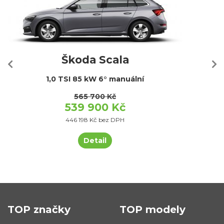
Škoda Scala
1,0 TSI 85 kW 6° manuální
565 700 Kč
539 900 Kč
446 198 Kč bez DPH
Detail
TOP značky
TOP modely