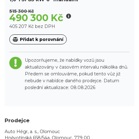
515 300 Kč
490 300 Kč
405 207 Kč bez DPH
Přidat k porovnání
Upozorňujeme, že nabídky vozů jsou
aktualizovány v časovém intervalu několika dnů.
Předem se omlouváme, pokud tento vůz již
nebude v nabídce daného prodejce. Datum
poslední aktualizace: 08.08.2026
Prodejce
Auto Hégr, a. s., Olomouc
Hněvotínská 658/54a, Olomouc, 779 00