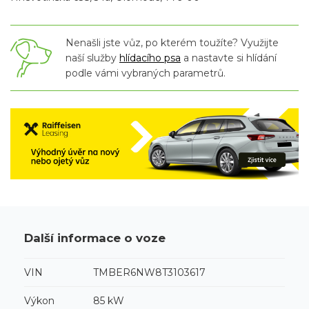
Nenašli jste vůz, po kterém toužíte? Využijte
naší služby
hlídacího psa
a nastavte si hlídání
podle vámi vybraných parametrů.
Další informace o voze
VIN
TMBER6NW8T3103617
Výkon
85 kW