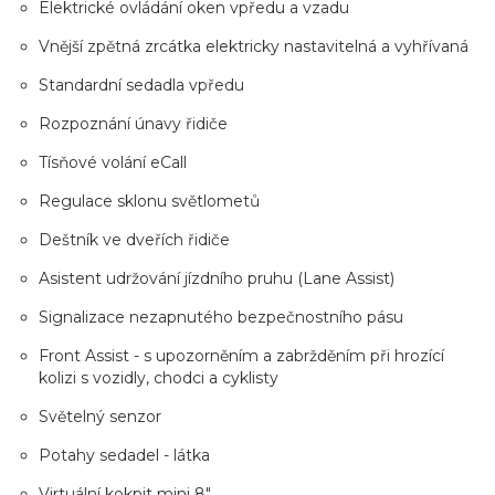
Elektrické ovládání oken vpředu a vzadu
Vnější zpětná zrcátka elektricky nastavitelná a vyhřívaná
Standardní sedadla vpředu
Rozpoznání únavy řidiče
Tísňové volání eCall
Regulace sklonu světlometů
Deštník ve dveřích řidiče
Asistent udržování jízdního pruhu (Lane Assist)
Signalizace nezapnutého bezpečnostního pásu
Front Assist - s upozorněním a zabržděním při hrozící
kolizi s vozidly, chodci a cyklisty
Světelný senzor
Potahy sedadel - látka
Virtuální kokpit mini 8"