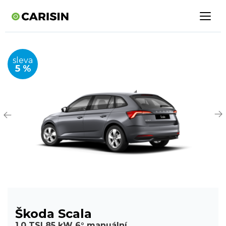
sleva
5 %
Škoda Scala
1,0 TSI 85 kW 6° manuální