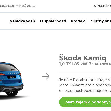
IHNED K ODBĚRU.
V NABÍD
 7,5 MILIARDY KČ.
Nabídka vozů
O společnosti
Prodejci
Služby fin
Škoda Kamiq
1,0 TSI 85 kW 7° autom
Je nám líto, ale tento vůz ji
Máte-li však zájem o podobný v
o dostupnosti vozu budeme v
Mám zájem o podobný 