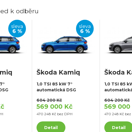
ed k odběru
sleva
sleva
6 %
6 %
amiq
Škoda Kamiq
Škoda 
 7°
1,0 TSI 85 kW 7°
1,0 TSI 85 k
 DSG
automatická DSG
automatick
604 200 Kč
604 200 Kč
Kč
569 000 Kč
569 000
PH
470 248 Kč bez DPH
470 248 Kč be
Detail
Detail