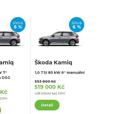
sleva
sleva
6 %
6 %
Kamiq
Škoda Kamiq
W 7°
1,0 TSI 85 kW 6° manuální
á DSG
553 800 Kč
519 000 Kč
 Kč
428 926 Kč bez DPH
z DPH
Detail