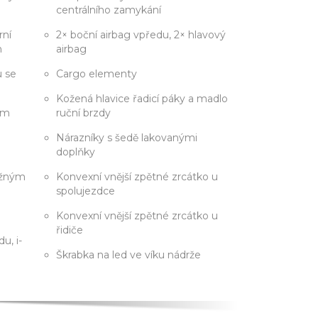
centrálního zamykání
rní
2× boční airbag vpředu, 2× hlavový
h
airbag
u se
Cargo elementy
Kožená hlavice řadicí páky a madlo
ým
ruční brzdy
Nárazníky s šedě lakovanými
doplňky
ožným
Konvexní vnější zpětné zrcátko u
spolujezdce
Konvexní vnější zpětné zrcátko u
řidiče
u, i-
e
Škrabka na led ve víku nádrže