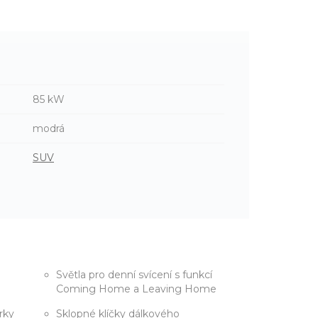
85 kW
modrá
SUV
Světla pro denní svícení s funkcí
Coming Home a Leaving Home
rky
Sklopné klíčky dálkového