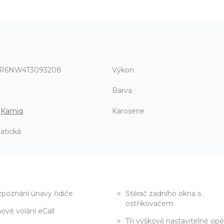
R6NW4T3093208
Výkon
n
Barva
Kamiq
Karoserie
atická
poznání únavy řidiče
Stěrač zadního okna s
ostřikovačem
ňové volání eCall
Tři výškově nastavitelné opě