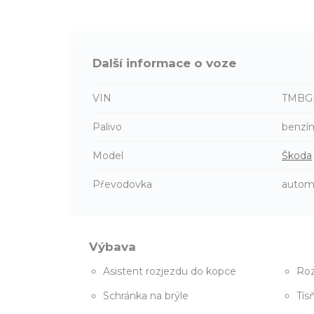
Další informace o voze
VIN
TMBG
Palivo
benzí
Model
Škoda
Převodovka
autom
Výbava
Asistent rozjezdu do kopce
Roz
Schránka na brýle
Tís