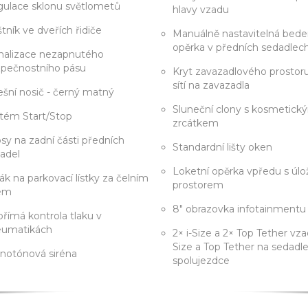
ulace sklonu světlometů
hlavy vzadu
tník ve dveřích řidiče
Manuálně nastavitelná bede
opěrka v předních sedadlec
nalizace nezapnutého
pečnostního pásu
Kryt zavazadlového prostor
sítí na zavazadla
ešní nosič - černý matný
Sluneční clony s kosmetick
tém Start/Stop
zrcátkem
sy na zadní části předních
Standardní lišty oken
adel
Loketní opěrka vpředu s úl
ák na parkovací lístky za čelním
prostorem
lem
8" obrazovka infotainmentu
římá kontrola tlaku v
eumatikách
2× i-Size a 2× Top Tether vzad
Size a Top Tether na sedadl
notónová siréna
spolujezdce