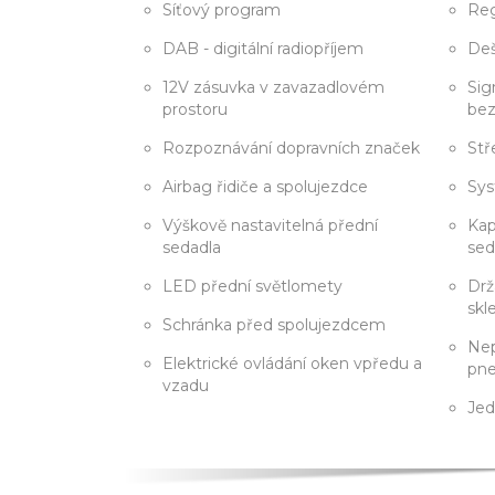
Síťový program
Reg
DAB - digitální radiopříjem
Deš
12V zásuvka v zavazadlovém
Sig
prostoru
bez
Rozpoznávání dopravních značek
Stř
Airbag řidiče a spolujezdce
Sys
Výškově nastavitelná přední
Kap
sedadla
sed
LED přední světlomety
Drž
sk
Schránka před spolujezdcem
Nep
Elektrické ovládání oken vpředu a
pn
vzadu
Jed