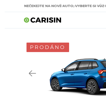
NEČEKEJTE NA NOVÉ AUTO, VYBERTE SI VŮZ 
SKLADOVÁ AUTA V CELKOVÉ HODNOTĚ TÉMĚŘ
PRODÁNO