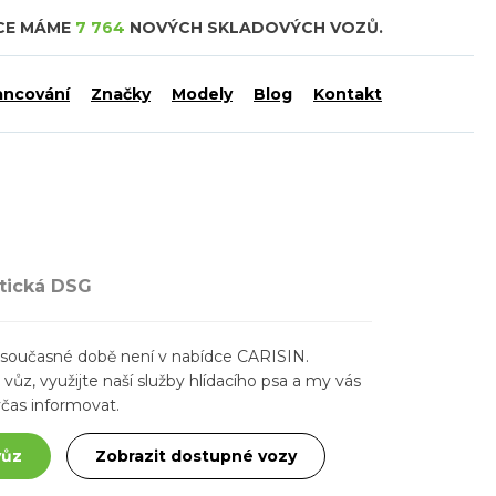
CE MÁME
7 764
NOVÝCH SKLADOVÝCH VOZŮ.
ancování
Značky
Modely
Blog
Kontakt
atická DSG
ž v současné době není v nabídce CARISIN.
ůz, využijte naší služby hlídacího psa a my vás
čas informovat.
vůz
Zobrazit dostupné vozy