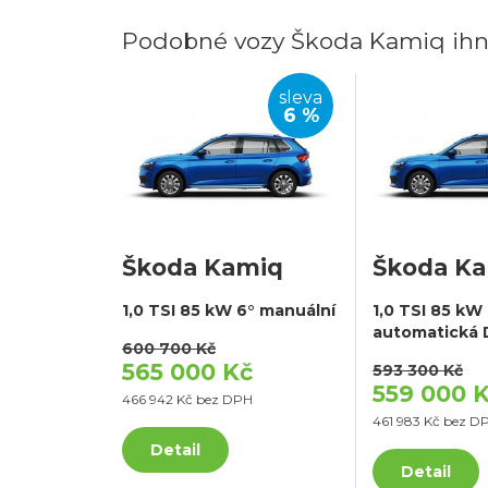
Podobné vozy Škoda Kamiq ihn
sleva
6 %
Škoda Kamiq
Škoda K
1,0 TSI 85 kW 6° manuální
1,0 TSI 85 kW
automatická
600 700 Kč
565 000 Kč
593 300 Kč
559 000 
466 942 Kč bez DPH
461 983 Kč bez D
Detail
Detail