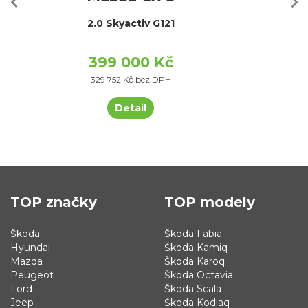
2.0 Skyactiv G121
399 000 Kč
329 752 Kč bez DPH
Detail
TOP značky
TOP modely
Škoda
Škoda Fabia
Hyundai
Škoda Kamiq
Mazda
Škoda Karoq
Peugeot
Škoda Octavia
Ford
Škoda Scala
Jeep
Škoda Kodiaq