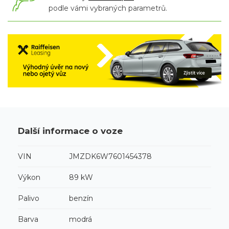
podle vámi vybraných parametrů.
Další informace o voze
VIN
JMZDK6W7601454378
Výkon
89 kW
Palivo
benzín
Barva
modrá