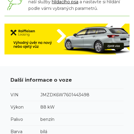
naší služby
hlídacího psa
a nastavte si hlídání
podle vámi vybraných parametrů.
Další informace o voze
VIN
JMZDK6W7601443498
Výkon
88 kW
Palivo
benzín
Barva
bílá