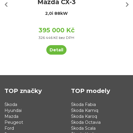
Mazda CX-3
2,0i 88kW
395 000 Kč
326 446 Kč bez DPH
Detail
TOP značky
TOP modely
Škoda
Škoda Fabia
Hyundai
Škoda Kamiq
Mazda
Škoda Karoq
Peugeot
Škoda Octavia
Ford
Škoda Scala