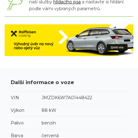
naší služby
hlídacího psa
a nastavte si hlídání
podle vámi vybraných parametrů.
Další informace o voze
VIN
JMZDK6W7A01448422
Výkon
88 kW
Palivo
benzín
Barva
červená