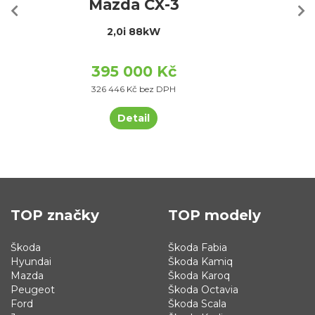
Mazda CX-3
2,0i 88kW
395 000 Kč
326 446 Kč bez DPH
Detail
TOP značky
TOP modely
Škoda
Škoda Fabia
Hyundai
Škoda Kamiq
Mazda
Škoda Karoq
Peugeot
Škoda Octavia
Ford
Škoda Scala