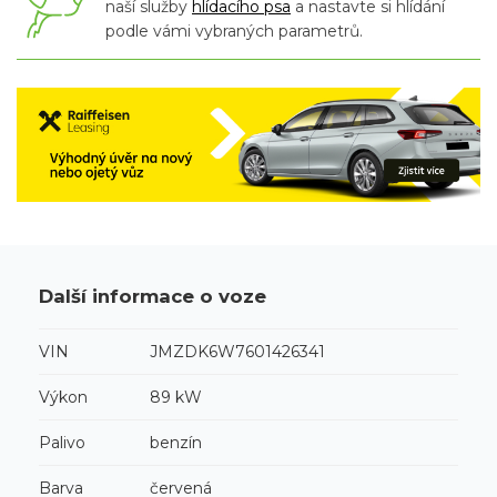
naší služby
hlídacího psa
a nastavte si hlídání
podle vámi vybraných parametrů.
Další informace o voze
VIN
JMZDK6W7601426341
Výkon
89 kW
Palivo
benzín
Barva
červená