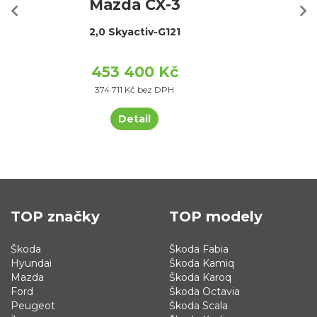
Mazda CX-3
2,0 Skyactiv-G121
453 400 Kč
374 711 Kč bez DPH
Detail
TOP značky
TOP modely
Škoda
Škoda Fabia
Hyundai
Škoda Kamiq
Mazda
Škoda Karoq
Ford
Škoda Octavia
Peugeot
Škoda Scala