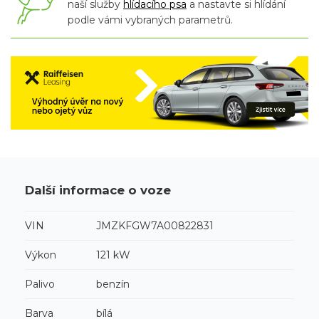
naší služby
hlídacího psa
a nastavte si hlídání
podle vámi vybraných parametrů.
Další informace o voze
VIN
JMZKFGW7A00822831
Výkon
121 kW
Palivo
benzín
Barva
bílá