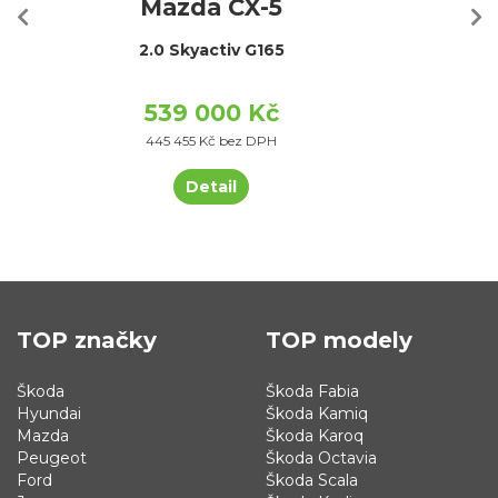
Mazda CX-5
2.0 Skyactiv G165
539 000 Kč
445 455 Kč bez DPH
Detail
TOP značky
TOP modely
Škoda
Škoda Fabia
Hyundai
Škoda Kamiq
Mazda
Škoda Karoq
Peugeot
Škoda Octavia
Ford
Škoda Scala