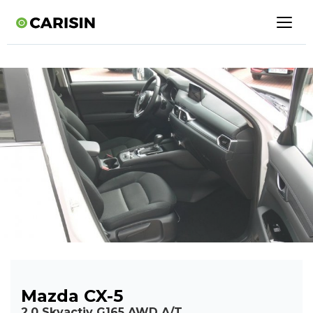
Mazda CX-5
2.0 Skyactiv G165 AWD A/T