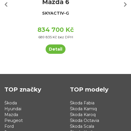
Mazda 6
SKYACTIV-G
834 700 Kč
689 835 Kč bez DPH
Detail
TOP značky
TOP modely
Škoda
Škoda Fabia
Hyundai
Škoda Kamiq
Mazda
Škoda Karoq
Peugeot
Škoda Octavia
Ford
Škoda Scala