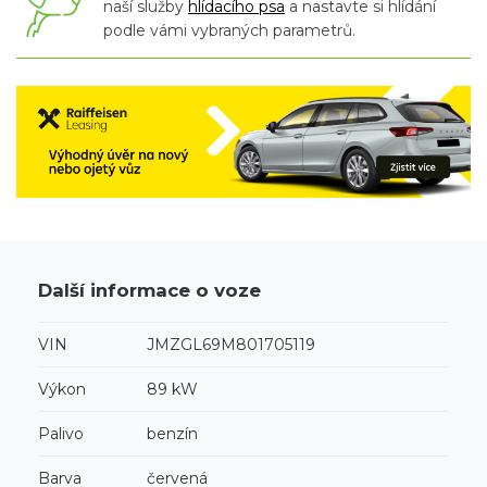
naší služby
hlídacího psa
a nastavte si hlídání
podle vámi vybraných parametrů.
Další informace o voze
VIN
JMZGL69M801705119
Výkon
89 kW
Palivo
benzín
Barva
červená