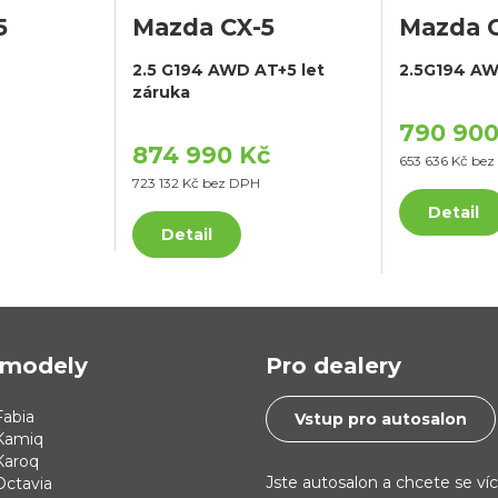
5
Mazda CX-5
Mazda 
2.5 G194 AWD AT+5 let
2.5G194 A
záruka
790 900
874 990 Kč
653 636 Kč be
723 132 Kč bez DPH
Detail
Detail
modely
Pro dealery
abia
Vstup pro autosalon
Kamiq
Karoq
Jste autosalon a chcete se ví
Octavia