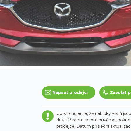
Napsat prodejci
Zavolat p
Upozorňujeme, že nabídky vozů jsou 
dnů. Předem se omlouváme, pokud t
prodejce. Datum poslední aktualizace