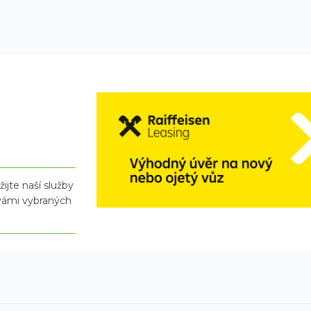
ijte naší služby
 vámi vybraných