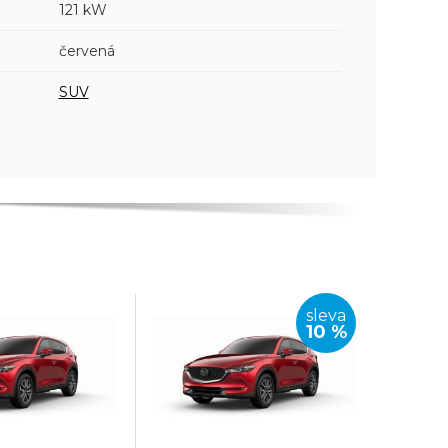
121 kW
červená
SUV
sleva
10 %