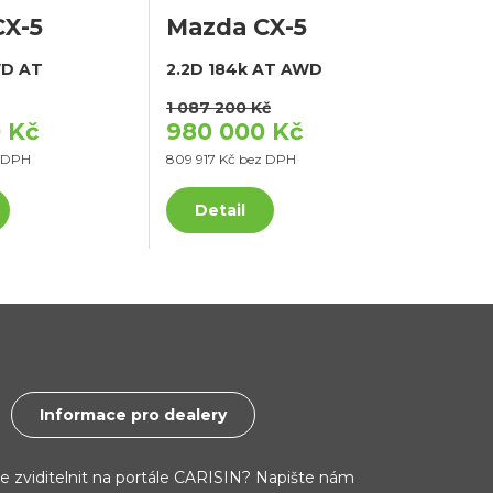
CX-5
Mazda CX-5
WD AT
2.2D 184k AT AWD
1 087 200 Kč
 Kč
980 000 Kč
z DPH
809 917 Kč bez DPH
Detail
Informace pro dealery
ce zviditelnit na portále CARISIN? Napište nám