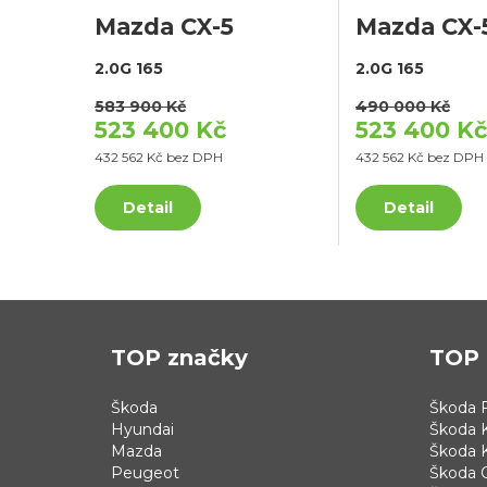
Mazda CX-5
Mazda CX-
2.0G 165
2.0G 165
583 900 Kč
490 000 Kč
523 400 Kč
523 400 Kč
432 562 Kč bez DPH
432 562 Kč bez DPH
Detail
Detail
TOP značky
TOP 
Škoda
Škoda F
Hyundai
Škoda 
Mazda
Škoda 
Peugeot
Škoda 