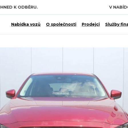
IHNED K ODBĚRU.
V NABÍ
Nabídka vozů
O společnosti
Prodejci
Služby fin