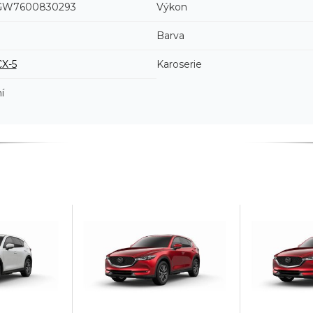
GW7600830293
Výkon
Barva
CX-5
Karoserie
í