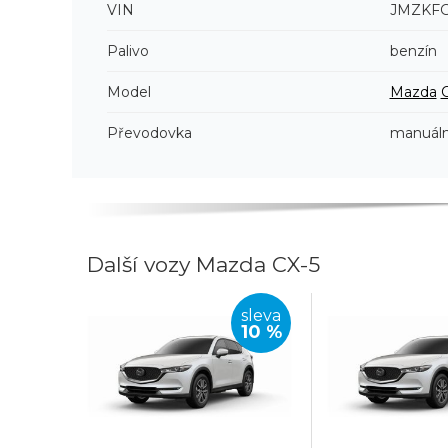
VIN
JMZKF
Palivo
benzín
Model
Mazda
Převodovka
manuáln
Další vozy Mazda CX-5
sleva
10 %