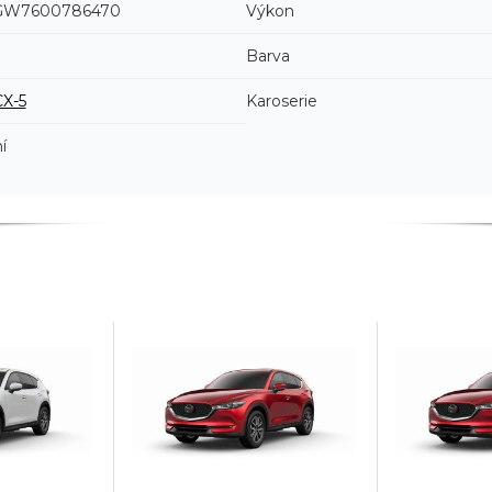
GW7600786470
Výkon
Barva
CX-5
Karoserie
í