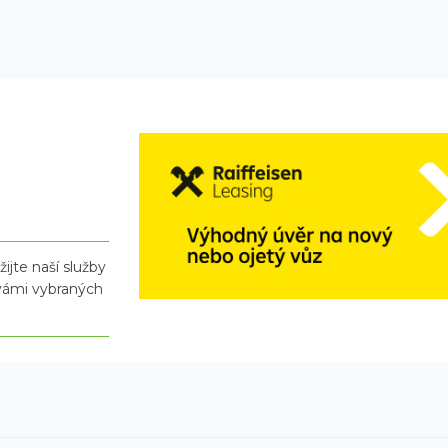
ijte naší služby
 vámi vybraných