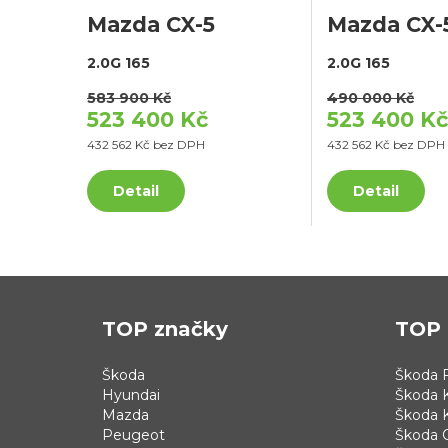
Mazda CX-5
Mazda CX-
2.0G 165
2.0G 165
583 900 Kč
490 000 Kč
523 400 Kč
523 400 Kč
432 562 Kč bez DPH
432 562 Kč bez DPH
Detail
Detail
TOP značky
TOP 
Škoda
Škoda F
Hyundai
Škoda 
Mazda
Škoda 
Peugeot
Škoda 