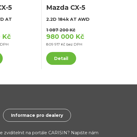
CX-5
Mazda CX-5
WD AT
2.2D 184k AT AWD
1 087 200 Kč
 Kč
980 000 Kč
z DPH
809 917 Kč bez DPH
Detail
Informace pro dealery
ce zviditelnit na portále CARISIN? Napište nám