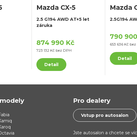
5
Mazda CX-5
Mazda 
2.5 G194 AWD AT+5 let
2.5G194 A
záruka
790 900
874 990 Kč
653 636 Kč be
723 132 Kč bez DPH
Detail
Detail
modely
Pro dealery
abia
Vstup pro autosalon
Kamiq
Karoq
Jste autosalon a chcete se ví
Octavia