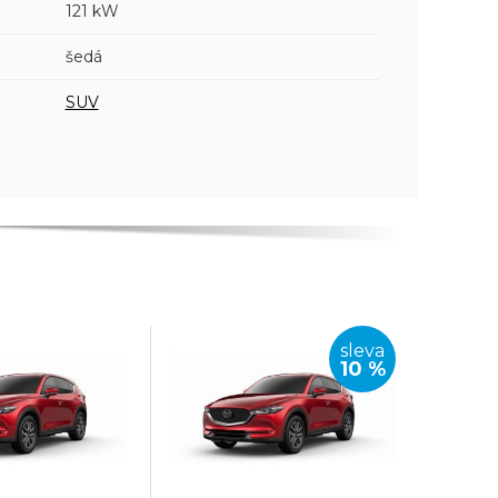
121 kW
šedá
SUV
sleva
10 %