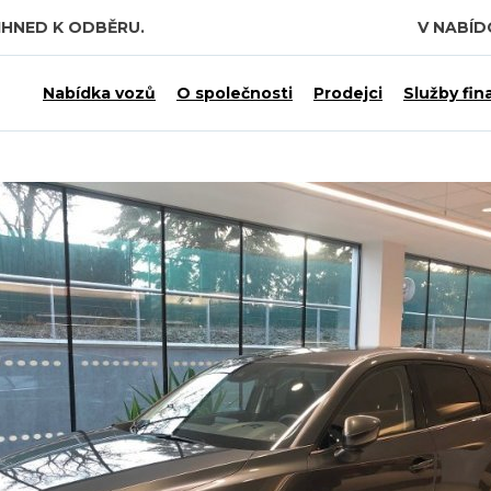
IHNED K ODBĚRU.
V NABÍ
Nabídka vozů
O společnosti
Prodejci
Služby fin