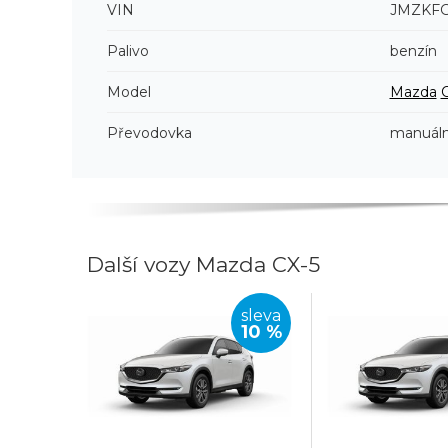
VIN
JMZKF
Palivo
benzín
Model
Mazda
Převodovka
manuáln
Další vozy Mazda CX-5
sleva
10 %