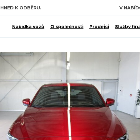
IHNED K ODBĚRU.
V NABÍ
 7,5 MILIARDY KČ.
Nabídka vozů
O společnosti
Prodejci
Služby fin