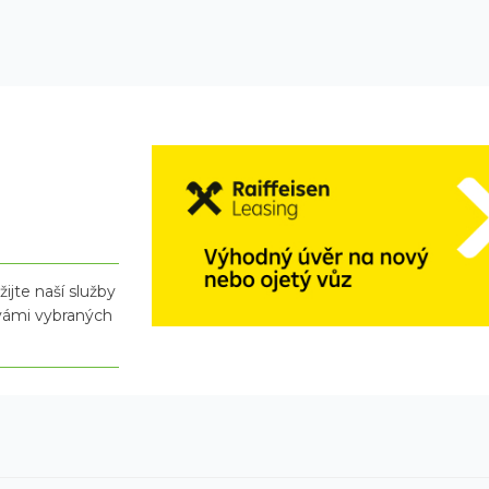
ijte naší služby
 vámi vybraných