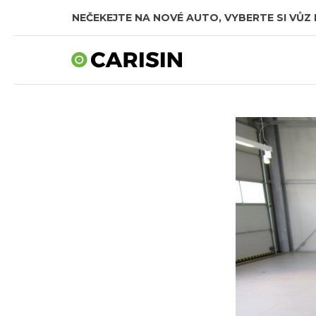
NEČEKEJTE NA NOVÉ AUTO, VYBERTE SI VŮZ 
SKLADOVÁ AUTA V CELKOVÉ HODNOTĚ TÉMĚŘ