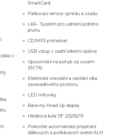
SmartCard
Parkovací senzor vpředu a vzadu
u
LKA - Systém pro udržení jízdního
pruhu
o
CD/MP3 přehrávač
USB vstup v zadní loketní opěrce
rcátka v
Upozornění na pohyb za vozem
(RCTA)
ety
Elektrické otevírání a zavírání víka
z
zavazadlového prostoru
LED mlhovky
tka
Barevný Head Up displej
ěru
Hliníková kola 19" 225/55/19
ch
Pokročilé automatické přepínání
dálkových a potkávacích světel ALH