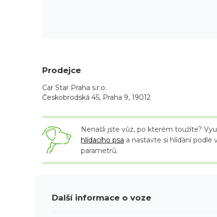
Prodejce
Car Star Praha s.r.o.
Českobrodská 45, Praha 9, 19012
Nenašli jste vůz, po kterém toužíte? Využ
hlídacího psa
a nastavte si hlídání podle
parametrů.
Další informace o voze