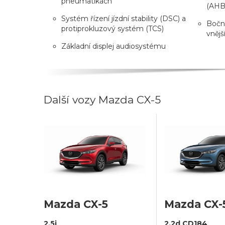
pneumatikách
(AHB
Systém řízení jízdní stability (DSC) a
Bočn
protiprokluzový systém (TCS)
vnějš
Základní displej audiosystému
Další vozy Mazda CX-5
Mazda CX-5
Mazda CX-
2.5i
2,2d CD184