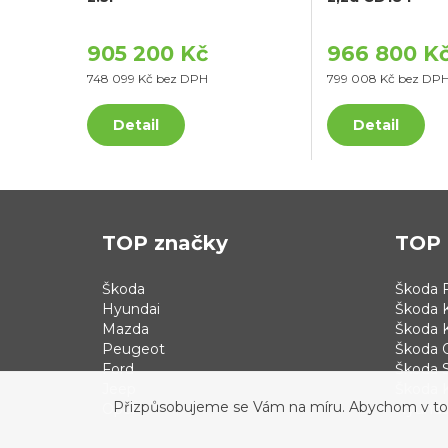
905 200 Kč
966 800 K
748 099 Kč bez DPH
799 008 Kč bez DP
Detail
Detail
TOP značky
TOP 
Škoda
Škoda F
Hyundai
Škoda 
Mazda
Škoda 
Peugeot
Škoda 
Ford
Škoda S
Jeep
Škoda 
Přizpůsobujeme se Vám na míru. Abychom v tom b
Opel
Hyundai