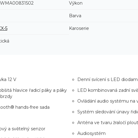
6WMA00831502
Výkon
Barva
CX-5
Karoserie
ická
ka 12 V
Denní svícení s LED diodam
obšitá hlavice řadicí páky a páky
LED kombinovaná zadní svě
 brzdy
Ovládání audio systému na 
tooth® hands-free sada
Systém sledování únavy řidi
Anténa ve tvaru žraločí plou
vý a světelný senzor
Audiosystém