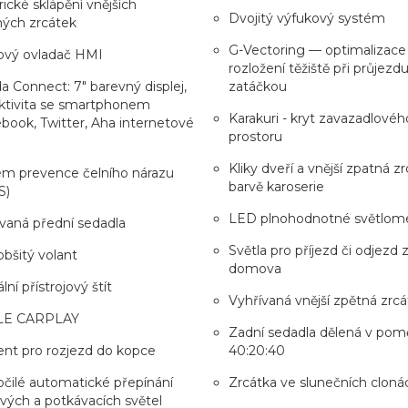
rické sklápění vnějších
Dvojitý výfukový systém
ných zrcátek
G-Vectoring — optimalizace
ový ovladač HMI
rozložení těžiště při průjezd
 Connect: 7" barevný displej,
zatáčkou
ktivita se smartphonem
Karakuri - kryt zavazadlovéh
book, Twitter, Aha internetové
prostoru
Kliky dveří a vnější zpatná z
ém prevence čelního nárazu
barvě karoserie
S)
LED plnohodnotné světlom
vaná přední sedadla
Světla pro příjezd či odjezd 
obšitý volant
domova
lní přístrojový štít
Vyhřívaná vnější zpětná zrcá
LE CARPLAY
Zadní sedadla dělená v pom
ent pro rozjezd do kopce
40:20:40
čilé automatické přepínání
Zrcátka ve slunečních cloná
vých a potkávacích světel