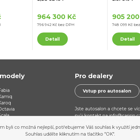
č
964 300 Kč
905 200
H
796 942 Kč bez DPH
748 099 Kč be
Detail
Detail
modely
Pro dealery
abia
Vstup pro autosalon
Kamiq
Karoq
Jste autosalon a chcete se ví
Octavia
cala
svůj kontakt na info@carisin.
Kodiaq
kontaktujeme do 24 hodin.
yli co možná nejlepší, potřebujeme Váš souhlas k využití jedn
 i30
Souhlas udělíte kliknutím na tlačítko "OK".