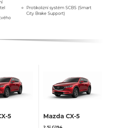
ní
tel
Protikolizní systém SCBS (Smart
City Brake Support)
tvého
CX-5
Mazda CX-5
2.5i G194