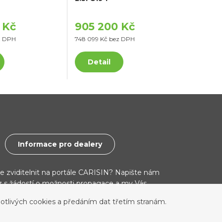
 Kč
905 200 Kč
z DPH
748 099 Kč bez DPH
Detail
Informace pro dealery
ce zviditelnit na portále CARISIN? Napište nám
cz s žádostí o možnosti propagace a my Vás
otlivých cookies a předáním dat třetím stranám.