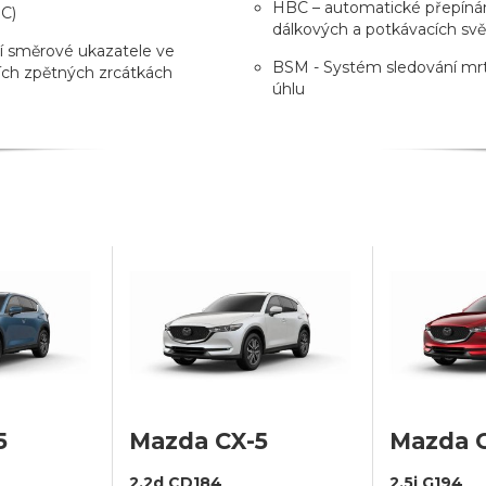
HBC – automatické přepíná
C)
dálkových a potkávacích svě
í směrové ukazatele ve
BSM - Systém sledování mr
ích zpětných zrcátkách
úhlu
5
Mazda CX-5
Mazda 
2,2d CD184
2.5i G194