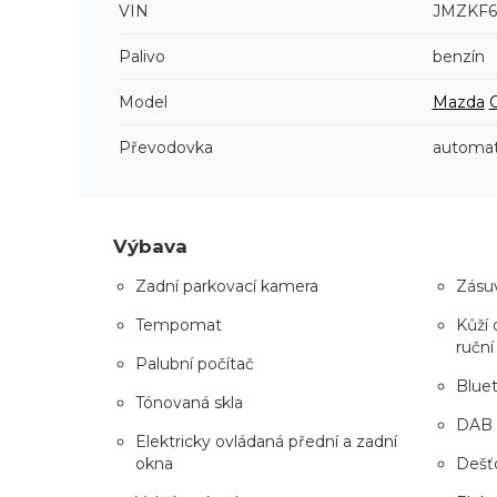
VIN
JMZKF
Palivo
benzín
Model
Mazda
Převodovka
automat
Výbava
Zadní parkovací kamera
Zásuv
Tempomat
Kůží 
ruční
Palubní počítač
Blue
Tónovaná skla
DAB
Elektricky ovládaná přední a zadní
okna
Dešťo