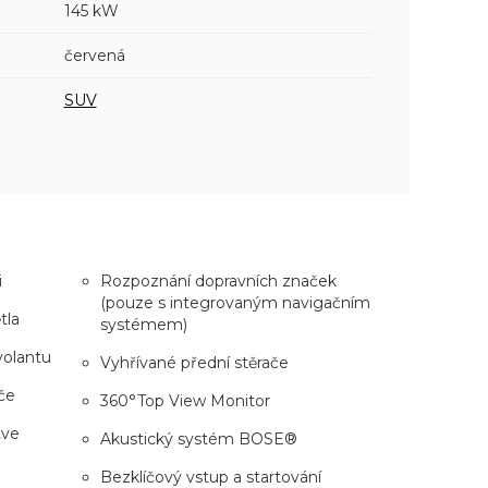
145 kW
červená
SUV
i
Rozpoznání dopravních značek
(pouze s integrovaným navigačním
tla
systémem)
volantu
Vyhřívané přední stěrače
če
360°Top View Monitor
tve
Akustický systém BOSE®
Bezklíčový vstup a startování