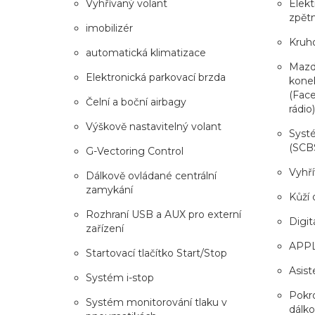
Vyhřívaný volant
Elekt
zpět
imobilizér
Kruh
automatická klimatizace
Mazda
Elektronická parkovací brzda
kone
(Face
Čelní a boční airbagy
rádio)
Výškově nastavitelný volant
Syst
(SCB
G-Vectoring Control
Vyhří
Dálkově ovládané centrální
zamykání
Kůží 
Rozhraní USB a AUX pro externí
Digitá
zařízení
APP
Startovací tlačítko Start/Stop
Asist
Systém i-stop
Pokro
Systém monitorování tlaku v
dálko