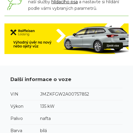
naší služby
hlídacího psa
a nastavte si hlídání
podle vámi vybraných parametrů.
Další informace o voze
VIN
JMZKFGW2A00757852
Výkon
135 kW
Palivo
nafta
Barva
bílá