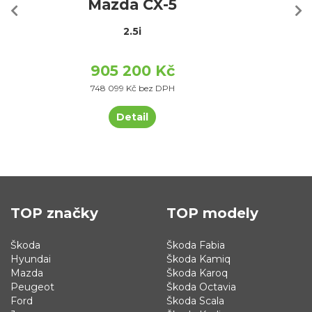
Mazda CX-5
2.5i
905 200 Kč
748 099 Kč bez DPH
Detail
TOP značky
TOP modely
Škoda
Škoda Fabia
Hyundai
Škoda Kamiq
Mazda
Škoda Karoq
Peugeot
Škoda Octavia
Ford
Škoda Scala