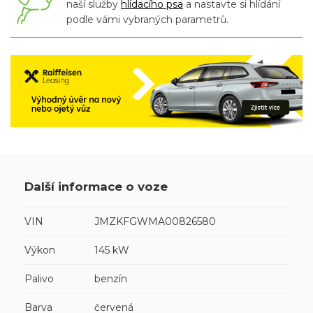
naší služby
hlídacího psa
a nastavte si hlídání
podle vámi vybraných parametrů.
Další informace o voze
VIN
JMZKFGWMA00826580
Výkon
145 kW
Palivo
benzín
Barva
červená