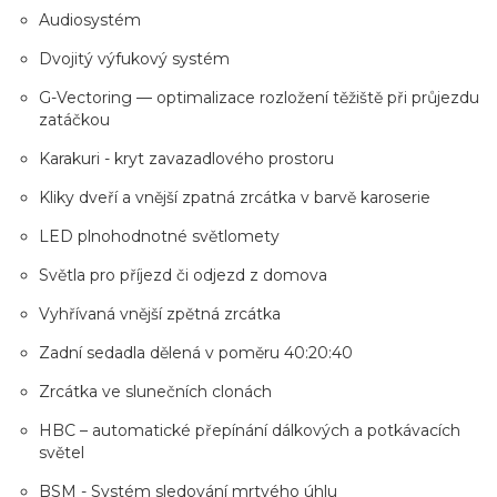
Audiosystém
Dvojitý výfukový systém
G-Vectoring — optimalizace rozložení těžiště při průjezdu
zatáčkou
Karakuri - kryt zavazadlového prostoru
Kliky dveří a vnější zpatná zrcátka v barvě karoserie
LED plnohodnotné světlomety
Světla pro příjezd či odjezd z domova
Vyhřívaná vnější zpětná zrcátka
Zadní sedadla dělená v poměru 40:20:40
Zrcátka ve slunečních clonách
HBC – automatické přepínání dálkových a potkávacích
světel
BSM - Systém sledování mrtvého úhlu