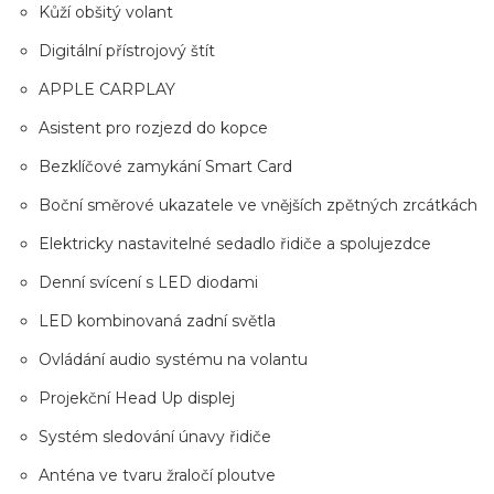
Kůží obšitý volant
Digitální přístrojový štít
APPLE CARPLAY
Asistent pro rozjezd do kopce
Bezklíčové zamykání Smart Card
Boční směrové ukazatele ve vnějších zpětných zrcátkách
Elektricky nastavitelné sedadlo řidiče a spolujezdce
Denní svícení s LED diodami
LED kombinovaná zadní světla
Ovládání audio systému na volantu
Projekční Head Up displej
Systém sledování únavy řidiče
Anténa ve tvaru žraločí ploutve