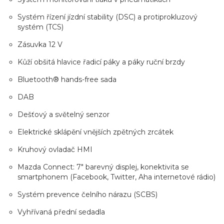
Systém řízení jízdní stability (DSC) a protiprokluzový
systém (TCS)
Zásuvka 12 V
Kůží obšitá hlavice řadicí páky a páky ruční brzdy
Bluetooth® hands-free sada
DAB
Dešťový a světelný senzor
Elektrické sklápění vnějších zpětných zrcátek
Kruhový ovladač HMI
Mazda Connect: 7" barevný displej, konektivita se
smartphonem (Facebook, Twitter, Aha internetové rádio)
Systém prevence čelního nárazu (SCBS)
Vyhřívaná přední sedadla