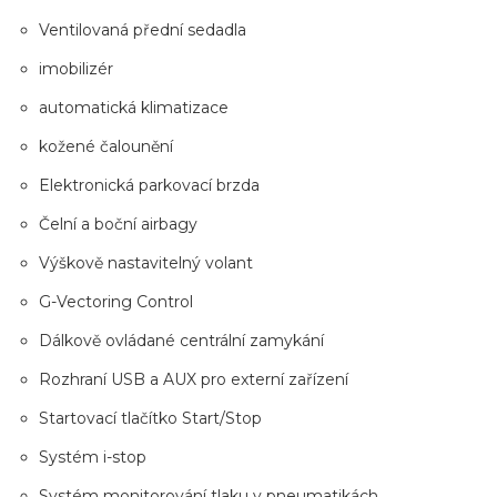
Ventilovaná přední sedadla
imobilizér
automatická klimatizace
kožené čalounění
Elektronická parkovací brzda
Čelní a boční airbagy
Výškově nastavitelný volant
G-Vectoring Control
Dálkově ovládané centrální zamykání
Rozhraní USB a AUX pro externí zařízení
Startovací tlačítko Start/Stop
Systém i-stop
Systém monitorování tlaku v pneumatikách