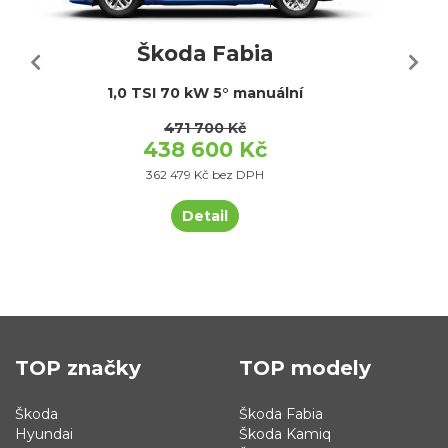
Škoda Fabia
1,0 TSI 70 kW 5° manuální
471 700 Kč
438 600 Kč
362 479 Kč bez DPH
Detail
TOP značky
TOP modely
Škoda
Škoda Fabia
Hyundai
Škoda Kamiq