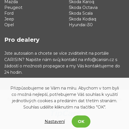
Mazda
Škoda Karoq
Peugeot
Škoda Octavia
Ford
Škoda Scala
Jeep
Škoda Kodiaq
Opel
Hyundai i30
Pro dealery
Jste autosalon a chcete se více zviditelnit na portále
CARISIN? Napište nám svůj kontakt na info@carisin.cz s
žádostí o možnosti propagace a my Vás kontaktujeme do
24 hodin.
Přizpůsobujeme se Vám na míru. Abychom v tom byli
co možná nejlepší, potřebujeme Váš souhlas k využití
© 2019 - 2021 Carisin.cz
Archiv vozů
Facebook
jednotlivých cookies a předáním dat třetím stranám.
Souhlas udělíte kliknutím na tlačítko "OK".
Nastavení
OK