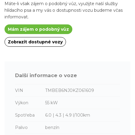
Máte-li však zájem o podobný vůz, využijte naší služby
hlídacího psa a my vás o dostupnosti vozu budeme včas
informovat.
Mám zájem o podobný vůz
Zobrazit dostupné vozy
Další informace o voze
VIN
TMBEB6NJ0KZ061609
Výkon
55 kW
Spotřeba
6.0 | 4.3 | 4.9 l/100km
Palivo
benzín