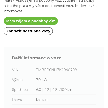
Máte-li však zájem o podobný vůz, využijte naší služby
hlídacího psa a my vás o dostupnosti vozu budeme včas
informovat.
Mám zájem o podobný vůz
Zobrazit dostupné vozy
Další informace o voze
VIN
TMBEP6NH7K4040798
Výkon
70 kW
Spotřeba
6.0 | 4.2 | 4.8 l/100km
Palivo
benzín