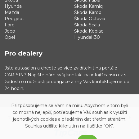
Škoda
Škoda Fabia
Hyundai
Škoda Kamiq
Mazda
Škoda Karoq
Peugeot
Škoda Octavia
Ford
Škoda Scala
Jeep
Škoda Kodiaq
Opel
Hyundai i30
Pro dealery
Jste autosalon a chcete se více zviditelnit na portále
CARISIN? Napište nám svůj kontakt na info@carisin.cz s
žádostí o možnosti propagace a my Vás kontaktujeme do
24 hodin.
Přizpůsobujeme se Vám na míru. Abychom v tom byli
co možná nejlepší, potřebujeme Váš souhlas k využití
© 2019 - 2021 Carisin.cz
Archiv vozů
Facebook
jednotlivých cookies a předáním dat třetím stranám.
Souhlas udělíte kliknutím na tlačítko "OK".