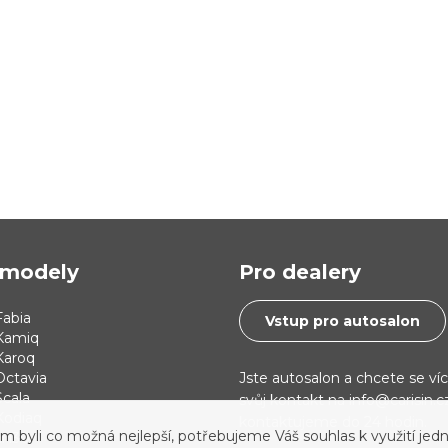
modely
Pro dealery
abia
Vstup pro autosalon
Kamiq
Karoq
Jste autosalon a chcete se ví
Octavia
cala
svůj kontakt na info@carisin.
Kodiaq
kontaktujeme do 24 hodin.
yli co možná nejlepší, potřebujeme Váš souhlas k využití jedn
 i30