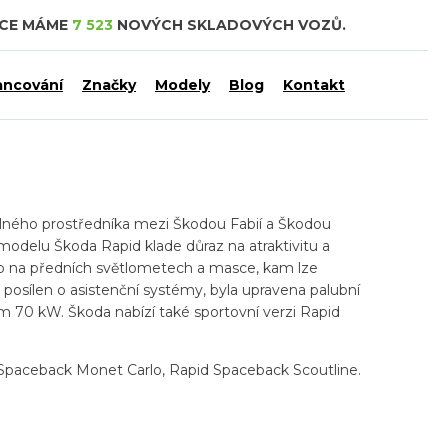
DCE MÁME
7 523
NOVÝCH SKLADOVÝCH VOZŮ.
ancování
Značky
Modely
Blog
Kontakt
slného prostředníka mezi Škodou Fabií a Škodou
modelu Škoda Rapid klade důraz na atraktivitu a
ilo na předních světlometech a masce, kam lze
osílen o asistenční systémy, byla upravena palubní
em 70 kW. Škoda nabízí také sportovní verzi Rapid
Spaceback Monet Carlo, Rapid Spaceback Scoutline.