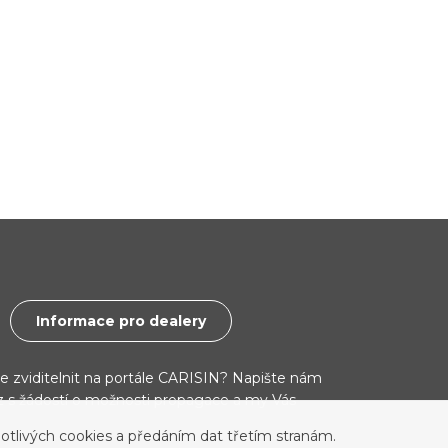
Informace pro dealery
ce zviditelnit na portále CARISIN? Napište nám
cz s žádostí o možnosti propagace a my Vás
otlivých cookies a předáním dat třetím stranám.