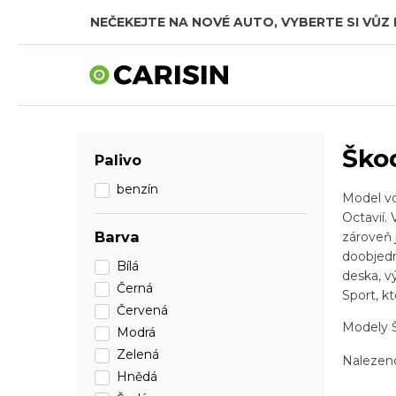
NEČEKEJTE NA NOVÉ AUTO, VYBERTE SI VŮZ 
Ško
Palivo
benzín
Model vo
Octavií.
Barva
zároveň 
doobjedn
Bílá
deska, v
Černá
Sport, k
Červená
Modely Š
Modrá
Zelená
Naleze
Hnědá