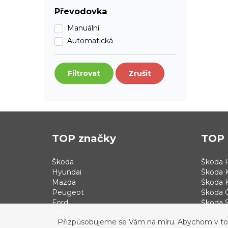
Převodovka
Manuální
Automatická
Filtrovat
Zrušit
TOP značky
TOP 
Škoda
Škoda F
Hyundai
Škoda 
Mazda
Škoda 
Peugeot
Škoda 
Ford
Škoda S
Jeep
Škoda 
Přizpůsobujeme se Vám na míru. Abychom v tom b
Opel
Hyundai