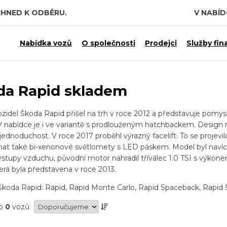
IHNED K ODBĚRU.
V NABÍ
Nabídka vozů
O společnosti
Prodejci
Služby fin
da Rapid skladem
zidel Škoda Rapid přišel na trh v roce 2012 a představuje pomy
 V nabídce je i ve variantě s prodlouženým hatchbackem. Design 
jednoduchost. V roce 2017 proběhl výrazný facelift. To se projev
at také bi-xenonové světlomety s LED páskem. Model byl navíc p
ýstupy vzduchu, původní motor nahradil tříválec 1.0 TSI s výkon
terá byla představena v roce 2013.
koda Rapid: Rapid, Rapid Monte Carlo, Rapid Spaceback, Rapid 
no
0
vozů