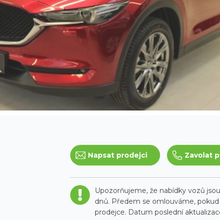
Napsat prodejci
Zavolat p
Upozorňujeme, že nabídky vozů jsou 
dnů. Předem se omlouváme, pokud t
prodejce. Datum poslední aktualizace