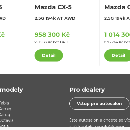
5
Mazda CX-5
Mazda 
AWD
2,5G 194k AT AWD
2,5G 194k 
Kč
958 300 Kč
1 014 3
H
791 983 Kč bez DPH
838 264 Kč be
Detail
Detail
modely
Pro dealery
abia
Vstup pro autosalon
Kamiq
Karoq
Jste autosalon a chcete se ví
Octavia
cala
svůj kontakt na info@carisin.