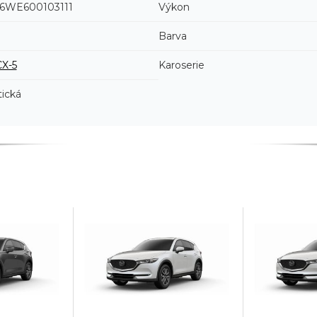
WE600103111
Výkon
Barva
CX-5
Karoserie
ická