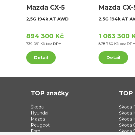
Mazda CX-5
Mazda CX-
2,5G 194k AT AWD
2,5G 194k AT 
894 300 Kč
1 063 300 
739 091 Kč bez DPH
878 760 Kč bez DP
Detail
Detail
TOP značky
TOP 
Škoda
Škoda F
Hyundai
Škoda 
Mazda
Škoda 
Peugeot
Škoda 
Ford
Škoda S