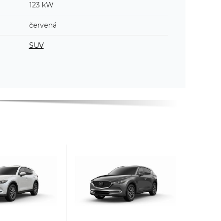
123 kW
červená
SUV