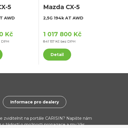
CX-5
Mazda CX-5
AT AWD
2,5G 194k AT AWD
00 Kč
1 017 800 Kč
z DPH
841 157 Kč bez DPH
Detail
Informace pro dealery
ce zviditelnit na portále CARISIN? Napište nám
cz s žádostí o možnosti propagace a my Vás