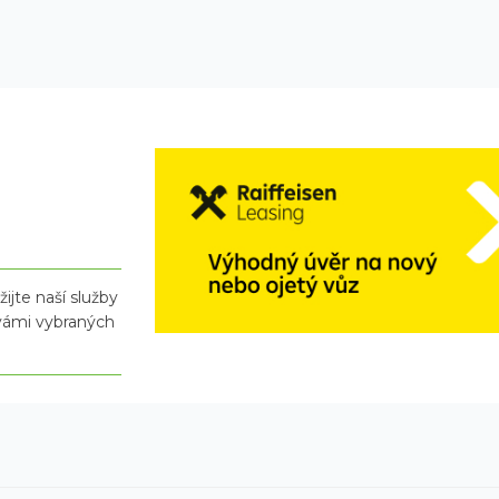
ijte naší služby
 vámi vybraných