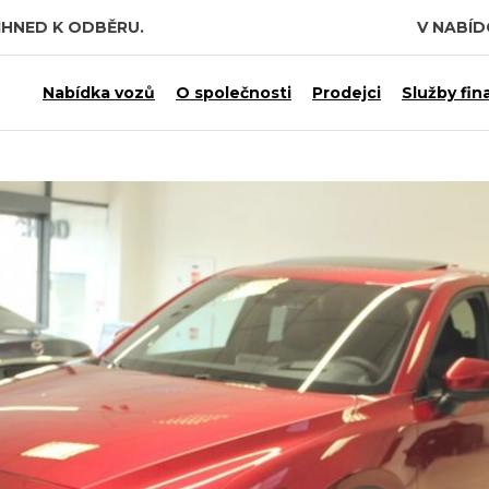
IHNED K ODBĚRU.
V NABÍ
Nabídka vozů
O společnosti
Prodejci
Služby fin