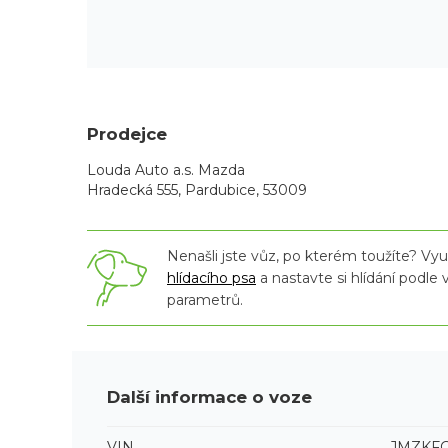
Prodejce
Louda Auto a.s. Mazda
Hradecká 555, Pardubice, 53009
Nenašli jste vůz, po kterém toužíte? Využ
hlídacího psa
a nastavte si hlídání podle
parametrů.
Další informace o voze
VIN
JMZKF