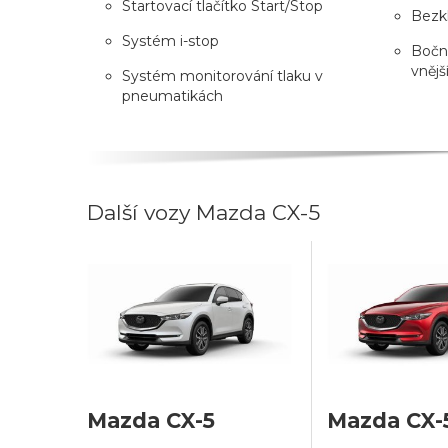
Startovací tlačítko Start/Stop
Bezk
Systém i-stop
Bočn
vnějš
Systém monitorování tlaku v
pneumatikách
Další vozy Mazda CX-5
Mazda CX-5
Mazda CX-