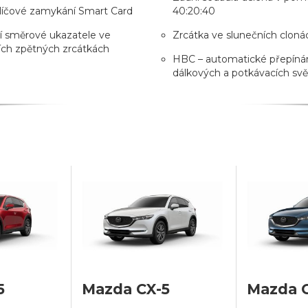
líčové zamykání Smart Card
40:20:40
í směrové ukazatele ve
Zrcátka ve slunečních cloná
ích zpětných zrcátkách
HBC – automatické přepíná
dálkových a potkávacích svě
5
Mazda CX-5
Mazda 