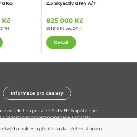
v G165
2.5 Skyactiv G194 A/T
 Kč
825 000 Kč
z DPH
681 818 Kč bez DPH
Detail
Informace pro dealery
ce zviditelnit na portále CARISIN? Napište nám
cz s žádostí o možnosti propagace a my Vás
otlivých cookies a předáním dat třetím stranám.