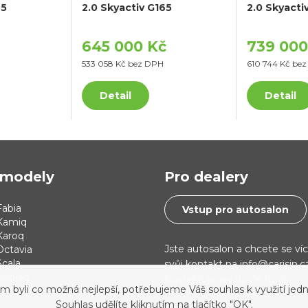
65
2.0 Skyactiv G165
2.0 Skyacti
645 000 Kč
739 000
533 058 Kč bez DPH
610 744 Kč be
Detail
Detail
modely
Pro dealery
abia
Vstup pro autosalon
Kamiq
Karoq
Jste autosalon a chcete se ví
Octavia
cala
svůj kontakt na info@carisin.
Kodiaq
kontaktujeme do 24 hodin.
yli co možná nejlepší, potřebujeme Váš souhlas k využití jedn
 i30
Souhlas udělíte kliknutím na tlačítko "OK".