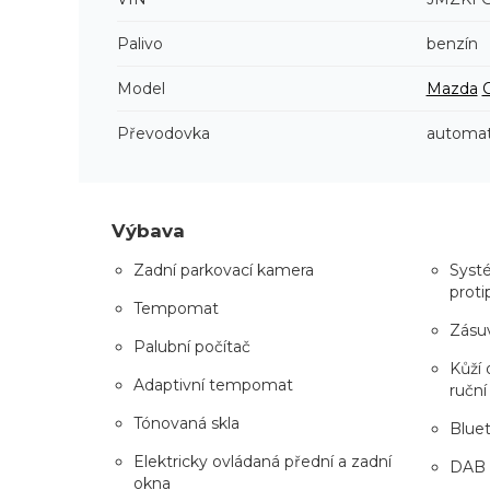
Palivo
benzín
Model
Mazda
Převodovka
automat
Výbava
Zadní parkovací kamera
Systé
proti
Tempomat
Zásuv
Palubní počítač
Kůží 
Adaptivní tempomat
ruční
Tónovaná skla
Blue
Elektricky ovládaná přední a zadní
DAB
okna