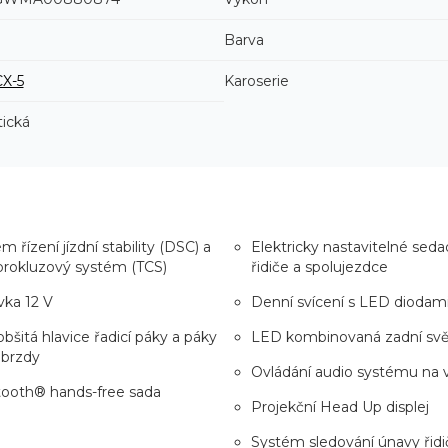
Barva
CX-5
Karoserie
ická
m řízení jízdní stability (DSC) a
Elektricky nastavitelné seda
prokluzový systém (TCS)
řidiče a spolujezdce
ka 12 V
Denní svícení s LED diodam
obšitá hlavice řadicí páky a páky
LED kombinovaná zadní svě
 brzdy
Ovládání audio systému na 
tooth® hands-free sada
Projekční Head Up displej
Systém sledování únavy řidi