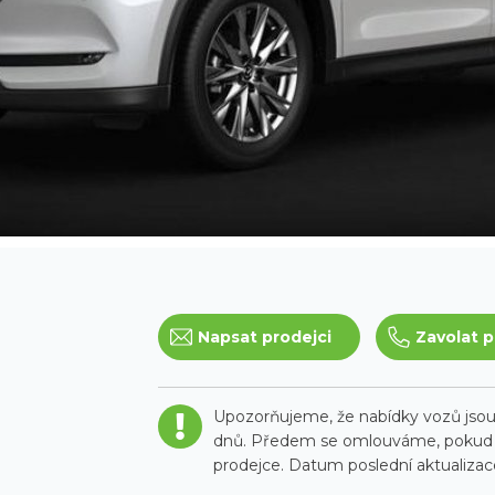
Napsat prodejci
Zavolat p
Upozorňujeme, že nabídky vozů jsou 
dnů. Předem se omlouváme, pokud t
prodejce. Datum poslední aktualizace