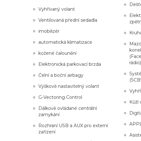
Dešťo
Vyhřívaný volant
Elekt
Ventilovaná přední sedadla
zpět
imobilizér
Kruh
automatická klimatizace
Mazda
kone
kožené čalounění
(Face
rádio)
Elektronická parkovací brzda
Syst
Čelní a boční airbagy
(SCB
Výškově nastavitelný volant
Vyhří
G-Vectoring Control
Kůží 
Dálkově ovládané centrální
Digitá
zamykání
APP
Rozhraní USB a AUX pro externí
zařízení
Asist