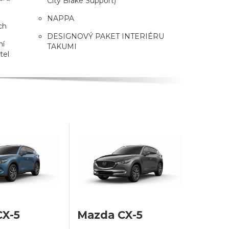
City Brake Support)
NAPPA
ch
DESIGNOVÝ PAKET INTERIÉRU
ní
TAKUMI
tel
CX-5
Mazda CX-5