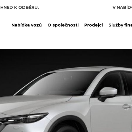
IHNED K ODBĚRU.
V NABÍ
 7,5 MILIARDY KČ.
Nabídka vozů
O společnosti
Prodejci
Služby fin