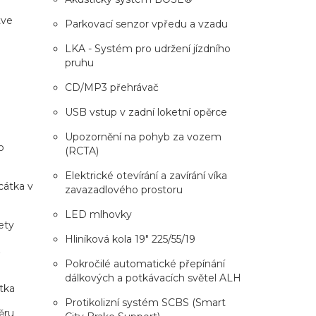
tve
Parkovací senzor vpředu a vzadu
LKA - Systém pro udržení jízdního
pruhu
CD/MP3 přehrávač
u
USB vstup v zadní loketní opěrce
Upozornění na pohyb za vozem
o
(RCTA)
Elektrické otevírání a zavírání víka
rcátka v
zavazadlového prostoru
LED mlhovky
ety
Hliníková kola 19" 225/55/19
z
Pokročilé automatické přepínání
dálkových a potkávacích světel ALH
tka
Protikolizní systém SCBS (Smart
ěru