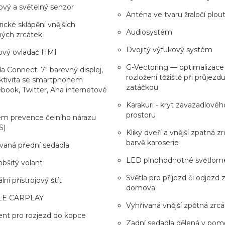
vý a světelný senzor
Anténa ve tvaru žraločí plou
rické sklápění vnějších
Audiosystém
ných zrcátek
Dvojitý výfukový systém
ový ovladač HMI
G-Vectoring — optimalizace
 Connect: 7" barevný displej,
rozložení těžiště při průjezd
ktivita se smartphonem
zatáčkou
book, Twitter, Aha internetové
Karakuri - kryt zavazadlovéh
prostoru
ém prevence čelního nárazu
S)
Kliky dveří a vnější zpatná z
barvě karoserie
vaná přední sedadla
LED plnohodnotné světlom
obšitý volant
Světla pro příjezd či odjezd 
lní přístrojový štít
domova
LE CARPLAY
Vyhřívaná vnější zpětná zrcá
ent pro rozjezd do kopce
Zadní sedadla dělená v pom