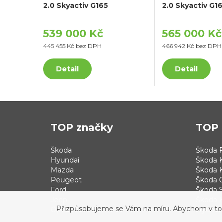
2.0 Skyactiv G165
2.0 Skyactiv G1
539 000 Kč
565 000 Kč
445 455 Kč bez DPH
466 942 Kč bez DPH
Detail
Detail
TOP značky
TOP 
Škoda
Škoda F
Hyundai
Škoda 
Mazda
Škoda 
Peugeot
Škoda 
Ford
Škoda S
Jeep
Škoda 
Přizpůsobujeme se Vám na míru. Abychom v tom b
Opel
Hyundai