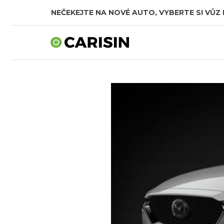
NEČEKEJTE NA NOVÉ AUTO, VYBERTE SI VŮZ 
SKLADOVÁ AUTA V CELKOVÉ HODNOTĚ TÉMĚŘ