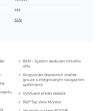
bílá
SUV
dlo
BSM - Systém sledování mrtvého
úhlu
i
Rozpoznání dopravních značek
(pouze s integrovaným navigačním
tla
systémem)
volantu
Vyhřívané přední stěrače
360°Top View Monitor
če
Akustický systém BOSE®