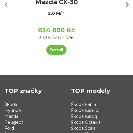
Mazda CX-30
2.0 M/T
624 800 Kč
516 364 Kč bez DPH
Detail
TOP značky
TOP modely
Škoda
Škoda Fabia
Hyundai
Škoda Kamiq
Mazda
Škoda Karoq
Peugeot
Škoda Octavia
Ford
Škoda Scala