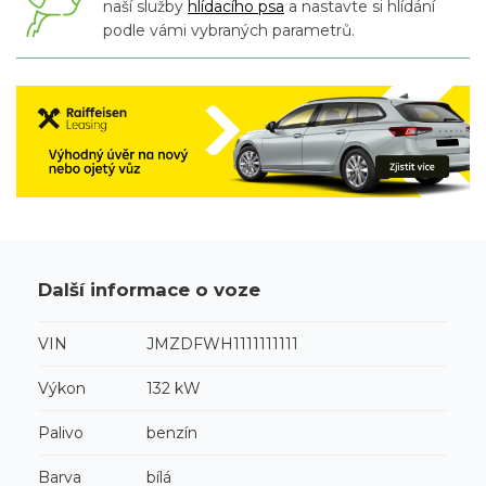
naší služby
hlídacího psa
a nastavte si hlídání
podle vámi vybraných parametrů.
Další informace o voze
VIN
JMZDFWH1111111111
Výkon
132 kW
Palivo
benzín
Barva
bílá