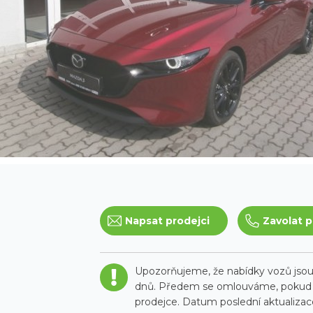
Napsat prodejci
Zavolat p
Upozorňujeme, že nabídky vozů jsou 
dnů. Předem se omlouváme, pokud t
prodejce. Datum poslední aktualizace