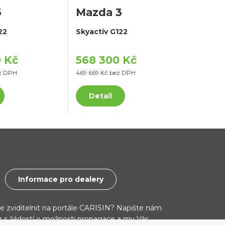
3
Mazda 3
22
Skyactiv G122
 Kč
568 300 Kč
z DPH
469 669 Kč bez DPH
Detail
Informace pro dealery
ce zviditelnit na portále CARISIN? Napište nám
cz s žádostí o možnosti propagace a my Vás