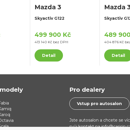
Mazda 3
Mazda 
Skyactiv G122
Skyactiv G1
č
499 900 Kč
489 900
413 140 Kč bez DPH
404 876 Kč be
Detail
Detail
modely
Pro dealery
abia
Vstup pro autosalon
Kamiq
Karoq
Jste autosalon a chcete se ví
Octavia
cala
svůj kontakt na info@carisin.