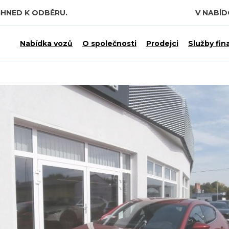
IHNED K ODBĚRU.
V NABÍ
Nabídka vozů
O společnosti
Prodejci
Služby fin