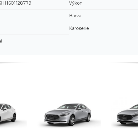
HH601128779
Výkon
Barva
3
Karoserie
í