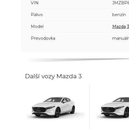
VIN
JMZBP6
Palivo
benzín
Model
Mazda
Převodovka
manuáln
Další vozy Mazda 3