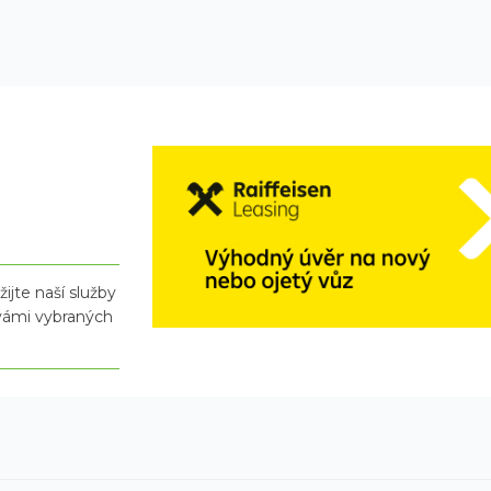
ijte naší služby
 vámi vybraných