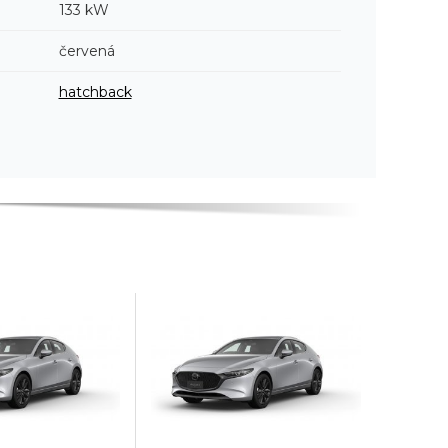
133 kW
červená
hatchback