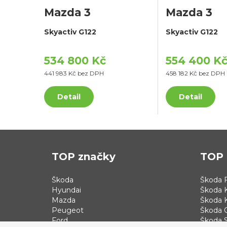
Mazda 3
Mazda 3
Skyactiv G122
Skyactiv G122
534 800 Kč
554 400 K
441 983 Kč bez DPH
458 182 Kč bez DPH
Detail
Detail
TOP značky
TOP 
Škoda
Škoda F
Hyundai
Škoda 
Mazda
Škoda 
Peugeot
Škoda 
Ford
Škoda S