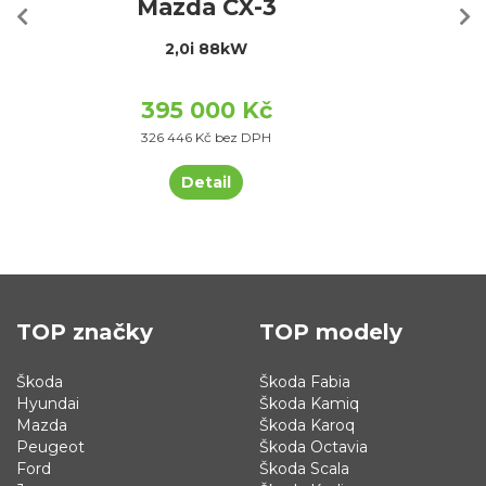
Mazda CX-3
2,0i 88kW
395 000 Kč
326 446 Kč bez DPH
Detail
TOP značky
TOP modely
Škoda
Škoda Fabia
Hyundai
Škoda Kamiq
Mazda
Škoda Karoq
Peugeot
Škoda Octavia
Ford
Škoda Scala