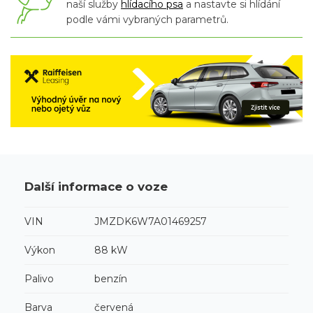
naší služby
hlídacího psa
a nastavte si hlídání
podle vámi vybraných parametrů.
Další informace o voze
VIN
JMZDK6W7A01469257
Výkon
88 kW
Palivo
benzín
Barva
červená