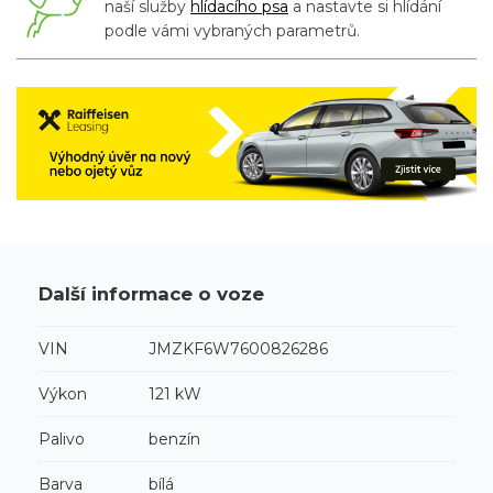
naší služby
hlídacího psa
a nastavte si hlídání
podle vámi vybraných parametrů.
Další informace o voze
VIN
JMZKF6W7600826286
Výkon
121 kW
Palivo
benzín
Barva
bílá