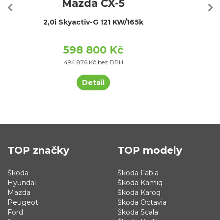
Mazda CX-5
2,0i Skyactiv-G 121 KW/165k
598 800 Kč
494 876 Kč bez DPH
Detail
TOP značky
TOP modely
Škoda
Škoda Fabia
Hyundai
Škoda Kamiq
Mazda
Škoda Karoq
Peugeot
Škoda Octavia
Ford
Škoda Scala