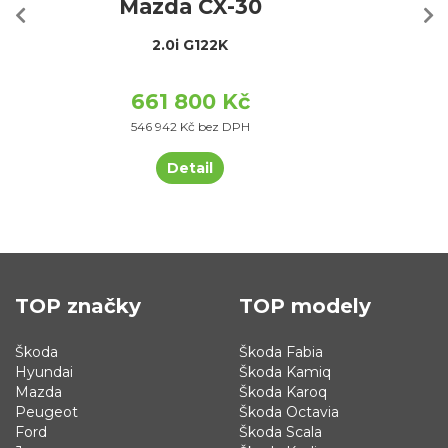
Mazda CX-30
2.0i G122K
661 800 Kč
546 942 Kč bez DPH
Detail
TOP značky
TOP modely
Škoda
Škoda Fabia
Hyundai
Škoda Kamiq
Mazda
Škoda Karoq
Peugeot
Škoda Octavia
Ford
Škoda Scala