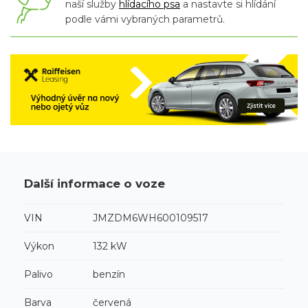
naší služby
hlídacího psa
a nastavte si hlídání
podle vámi vybraných parametrů.
Další informace o voze
VIN
JMZDM6WH600109517
Výkon
132 kW
Palivo
benzín
Barva
červená