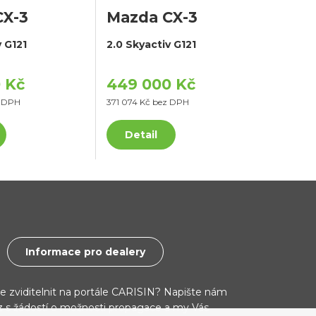
CX-3
Mazda CX-3
v G121
2.0 Skyactiv G121
 Kč
449 000 Kč
z DPH
371 074 Kč bez DPH
Detail
Informace pro dealery
ce zviditelnit na portále CARISIN? Napište nám
cz s žádostí o možnosti propagace a my Vás