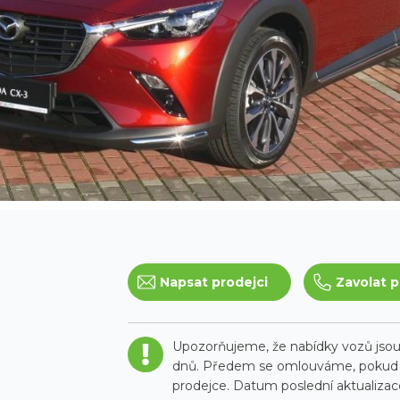
Napsat prodejci
Zavolat p
Upozorňujeme, že nabídky vozů jsou 
dnů. Předem se omlouváme, pokud t
prodejce. Datum poslední aktualizace