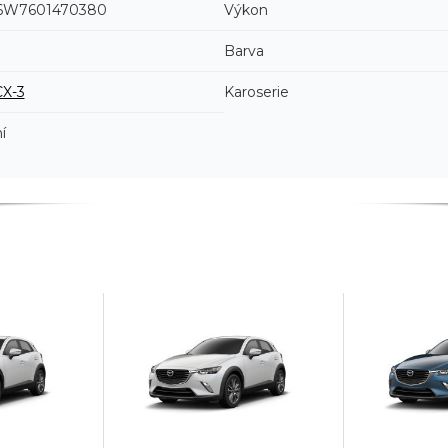
W7601470380
Výkon
Barva
CX-3
Karoserie
í