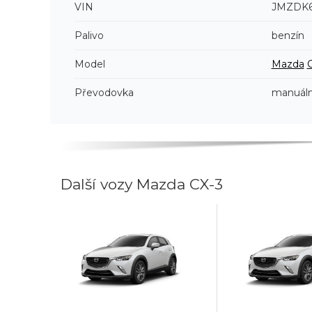
VIN
JMZDK6
Palivo
benzín
Model
Mazda
Převodovka
manuáln
Další vozy Mazda CX-3