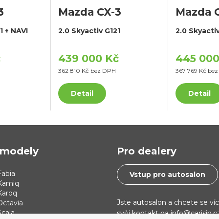
3
Mazda CX-3
Mazda 
1 + NAVI
2.0 Skyactiv G121
2.0 Skyacti
č
439 000 Kč
445 000
362 810 Kč bez DPH
367 769 Kč be
Detail
Detail
modely
Pro dealery
abia
Vstup pro autosalon
Kamiq
Karoq
Jste autosalon a chcete se ví
Octavia
cala
svůj kontakt na info@carisin.