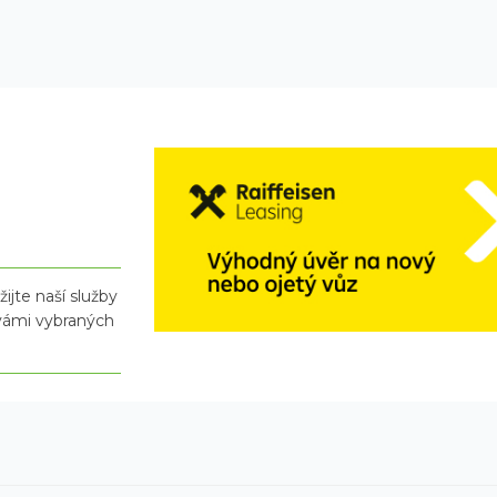
ijte naší služby
 vámi vybraných