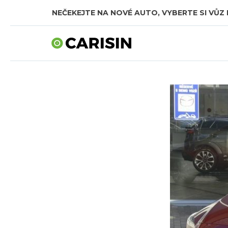
NEČEKEJTE NA NOVÉ AUTO, VYBERTE SI VŮZ 
SKLADOVÁ AUTA V CELKOVÉ HODNOTĚ TÉMĚŘ