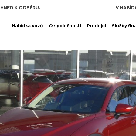
IHNED K ODBĚRU.
V NABÍ
 7,5 MILIARDY KČ.
Nabídka vozů
O společnosti
Prodejci
Služby fin