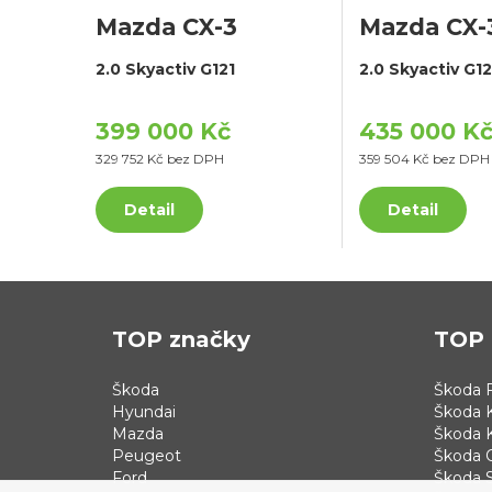
Mazda CX-3
Mazda CX-
2.0 Skyactiv G121
2.0 Skyactiv G12
399 000 Kč
435 000 K
329 752 Kč bez DPH
359 504 Kč bez DPH
Detail
Detail
TOP značky
TOP 
Škoda
Škoda F
Hyundai
Škoda 
Mazda
Škoda 
Peugeot
Škoda 
Ford
Škoda S