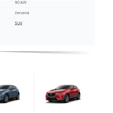
90 kW
červená
SUV