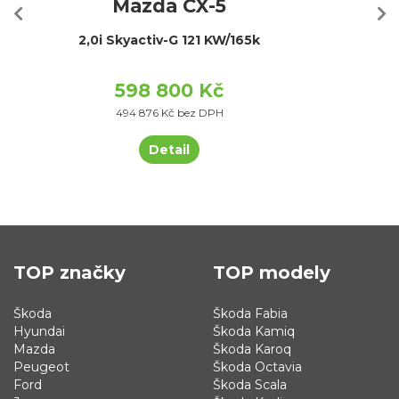
Mazda CX-5
2,0i Skyactiv-G 121 KW/165k
598 800 Kč
494 876 Kč bez DPH
Detail
TOP značky
TOP modely
Škoda
Škoda Fabia
Hyundai
Škoda Kamiq
Mazda
Škoda Karoq
Peugeot
Škoda Octavia
Ford
Škoda Scala