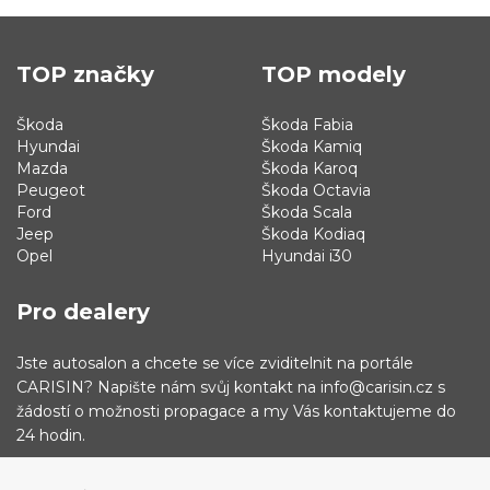
TOP značky
TOP modely
Škoda
Škoda Fabia
Hyundai
Škoda Kamiq
Mazda
Škoda Karoq
Peugeot
Škoda Octavia
Ford
Škoda Scala
Jeep
Škoda Kodiaq
Opel
Hyundai i30
Pro dealery
Jste autosalon a chcete se více zviditelnit na portále
CARISIN? Napište nám svůj kontakt na info@carisin.cz s
žádostí o možnosti propagace a my Vás kontaktujeme do
24 hodin.