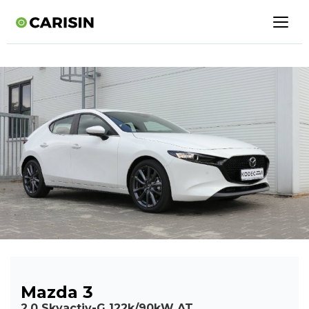
Mazda 3
2,0 Skyactiv-G 122k/90kW AT