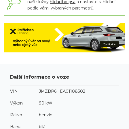
naší služby
hlídacího psa
a nastavte si hlídání
podle vámi vybraných parametrů.
Další informace o voze
VIN
JMZBP6HEA01108302
Výkon
90 kW
Palivo
benzín
Barva
bílá