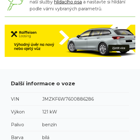
naší služby
hlídacího psa
a nastavte si hlídání
podle vámi vybraných parametrů.
Další informace o voze
VIN
JMZKF6W7600886286
Výkon
121 kW
Palivo
benzín
Barva
bílá