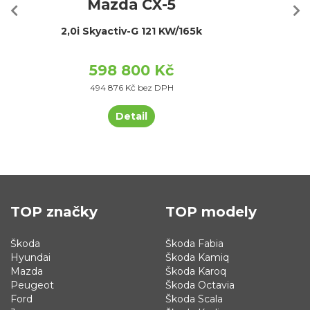
Mazda CX-5
2,0i Skyactiv-G 121 KW/165k
598 800 Kč
494 876 Kč bez DPH
Detail
TOP značky
TOP modely
Škoda
Škoda Fabia
Hyundai
Škoda Kamiq
Mazda
Škoda Karoq
Peugeot
Škoda Octavia
Ford
Škoda Scala