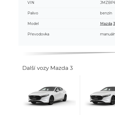
VIN
JMZBP6
Palivo
benzín
Model
Mazda
Převodovka
manuáln
Další vozy Mazda 3