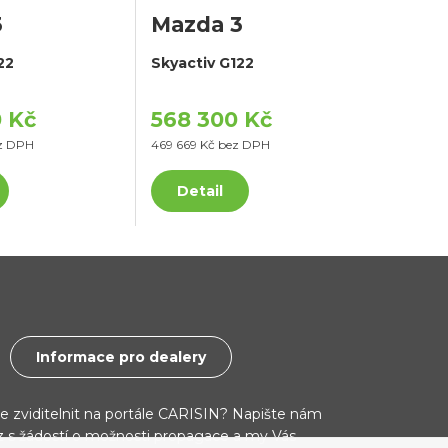
3
Mazda 3
22
Skyactiv G122
 Kč
568 300 Kč
z DPH
469 669 Kč bez DPH
Detail
Informace pro dealery
ce zviditelnit na portále CARISIN? Napište nám
cz s žádostí o možnosti propagace a my Vás