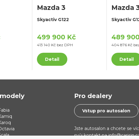
Mazda 3
Mazda 
Skyactiv G122
Skyactiv G1
č
499 900 Kč
489 900
413 140 Kč bez DPH
404 876 Kč be
Detail
Detail
modely
Pro dealery
abia
Vstup pro autosalon
Kamiq
Karoq
Jste autosalon a chcete se ví
Octavia
cala
svůj kontakt na info@carisin.