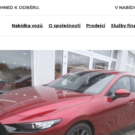
IHNED K ODBĚRU.
V NABÍ
 7,5 MILIARDY KČ.
Nabídka vozů
O společnosti
Prodejci
Služby fin