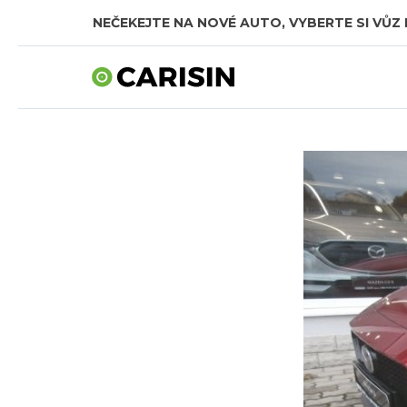
NEČEKEJTE NA NOVÉ AUTO, VYBERTE SI VŮZ 
SKLADOVÁ AUTA V CELKOVÉ HODNOTĚ TÉMĚŘ