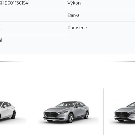
HE601136154
Výkon
Barva
3
Karoserie
í