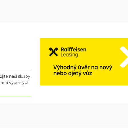
ijte naší služby
 vámi vybraných