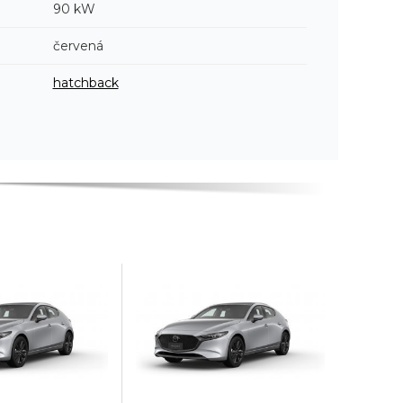
90 kW
červená
hatchback