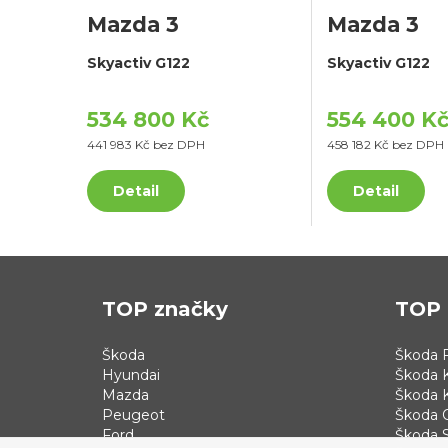
Mazda 3
Mazda 3
Skyactiv G122
Skyactiv G122
534 800 Kč
554 400 K
441 983 Kč bez DPH
458 182 Kč bez DPH
Detail
Detail
TOP značky
TOP 
Škoda
Škoda F
Hyundai
Škoda 
Mazda
Škoda 
Peugeot
Škoda 
Ford
Škoda S