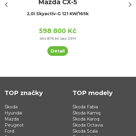
Mazda CX-5
2,0i Skyactiv-G 121 KW/165k
598 800 Kč
494 876 Kč bez DPH
Detail
TOP značky
TOP modely
Škoda
Škoda Fabia
Hyundai
Škoda Kamiq
Mazda
Škoda Karoq
Peugeot
Škoda Octavia
Ford
Škoda Scala