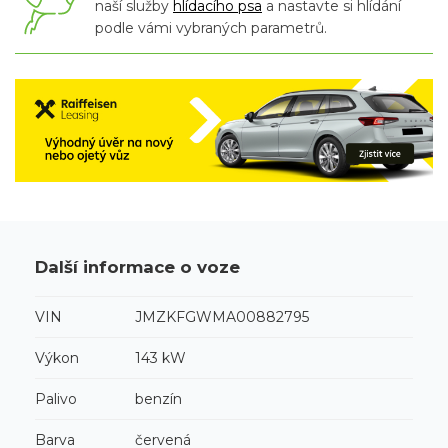
naší služby
hlídacího psa
a nastavte si hlídání
podle vámi vybraných parametrů.
Další informace o voze
VIN
JMZKFGWMA00882795
Výkon
143 kW
Palivo
benzín
Barva
červená